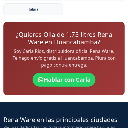
Talara
¿Quieres Olla de 1.75 litros Rena
Ware en Huancabamba?
Soy Carla Rios, distribuidora oficial Rena Ware.
Te hago envío gratis a Huancabamba, Piura con
pago contra entrega.
Hablar con Carla
Rena Ware en las principales ciudades
Paginas dedicadas con toda la informacion para tu ciudad