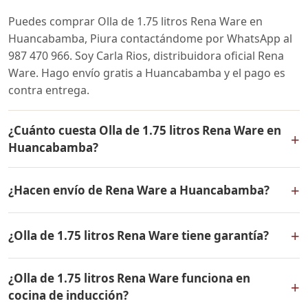
Puedes comprar Olla de 1.75 litros Rena Ware en
Huancabamba, Piura contactándome por WhatsApp al
987 470 966. Soy Carla Rios, distribuidora oficial Rena
Ware. Hago envío gratis a Huancabamba y el pago es
contra entrega.
¿Cuánto cuesta Olla de 1.75 litros Rena Ware en
+
Huancabamba?
El precio de Olla de 1.75 litros Rena Ware es el mismo
+
¿Hacen envío de Rena Ware a Huancabamba?
en todo el Perú. Contáctame por WhatsApp para
conocer el precio actual, promociones disponibles y
Sí, hacemos envío gratis de Olla de 1.75 litros Rena
facilidades de pago en cuotas desde el 10% de inicial.
+
¿Olla de 1.75 litros Rena Ware tiene garantía?
Ware a Huancabamba, Piura y a todo el Perú. El pago es
contra entrega.
Sí, Olla de 1.75 litros Rena Ware tiene garantía de por
¿Olla de 1.75 litros Rena Ware funciona en
vida contra defectos de fabricación. Todos los
+
cocina de inducción?
productos Rena Ware están fabricados en acero