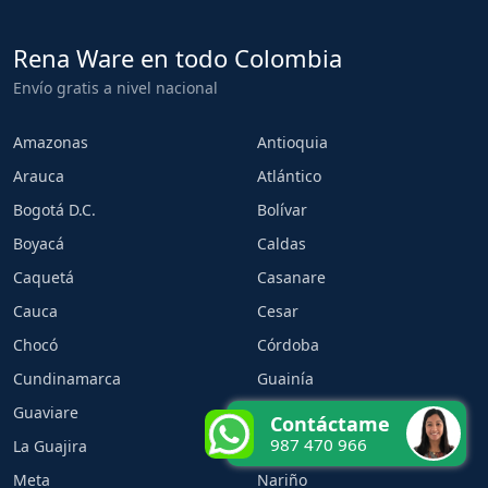
Rena Ware en todo Colombia
Envío gratis a nivel nacional
Amazonas
Antioquia
Arauca
Atlántico
Bogotá D.C.
Bolívar
Boyacá
Caldas
Caquetá
Casanare
Cauca
Cesar
Chocó
Córdoba
Cundinamarca
Guainía
Guaviare
Huila
Contáctame
987 470 966
La Guajira
Magdalena
Meta
Nariño