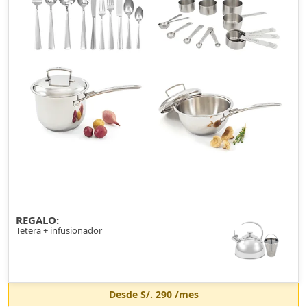
REGALO:
Tetera + infusionador
Desde
S/. 290
/mes