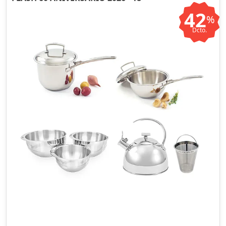
42
%
Dcto.