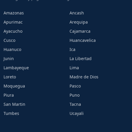
Amazonas
Ancash
Apurimac
Arequipa
Ayacucho
Cajamarca
Cusco
Huancavelica
Huanuco
Ica
Junin
La Libertad
Lambayeque
Lima
Loreto
Madre de Dios
Moquegua
Pasco
Piura
Puno
San Martin
Tacna
Tumbes
Ucayali