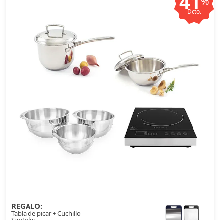
41
%
Dcto.
REGALO:
Tabla de picar + Cuchillo
Santoku