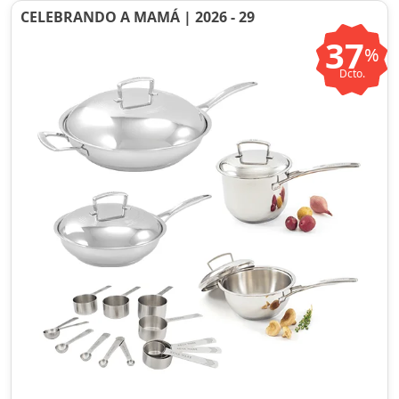
CELEBRANDO A MAMÁ | 2026 - 29
37
%
Dcto.