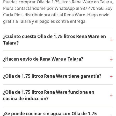
Puedes comprar Olla de 1.75 litros Rena Ware en Talara,
Piura contactándome por WhatsApp al 987 470 966. Soy
Carla Rios, distribuidora oficial Rena Ware. Hago envío
gratis a Talara y el pago es contra entrega.
¿Cuánto cuesta Olla de 1.75 litros Rena Ware en
+
Talara?
El precio de Olla de 1.75 litros Rena Ware es el mismo
+
¿Hacen envío de Rena Ware a Talara?
en todo el Perú. Contáctame por WhatsApp para
conocer el precio actual, promociones disponibles y
Sí, hacemos envío gratis de Olla de 1.75 litros Rena
facilidades de pago en cuotas desde el 10% de inicial.
+
¿Olla de 1.75 litros Rena Ware tiene garantía?
Ware a Talara, Piura y a todo el Perú. El pago es contra
entrega.
Sí, Olla de 1.75 litros Rena Ware tiene garantía de por
¿Olla de 1.75 litros Rena Ware funciona en
vida contra defectos de fabricación. Todos los
+
cocina de inducción?
productos Rena Ware están fabricados en acero
inoxidable quirúrgico 18/10 de la más alta calidad.
Sí, Olla de 1.75 litros Rena Ware es compatible con todo
¿Se puede cocinar sin agua con Olla de 1.75
tipo de cocinas: gas, eléctrica, inducción y horno. Su