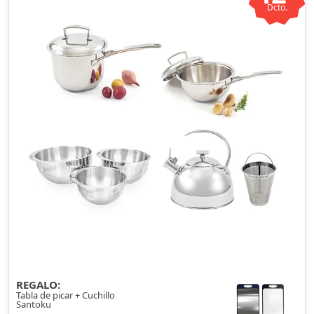
Dcto.
REGALO:
Tabla de picar + Cuchillo
Santoku