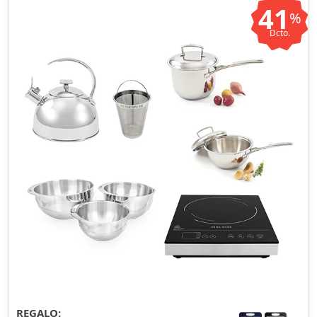
41
%
Dcto.
REGALO: