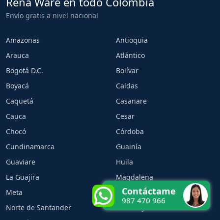
Rena Ware en todo Colombia
Envío gratis a nivel nacional
Amazonas
Antioquia
Arauca
Atlántico
Bogotá D.C.
Bolívar
Boyacá
Caldas
Caquetá
Casanare
Cauca
Cesar
Chocó
Córdoba
Cundinamarca
Guainía
Guaviare
Huila
La Guajira
Magdalena
Contáctame
Meta
Nariño
987 470 966
Norte de Santander
Putumayo