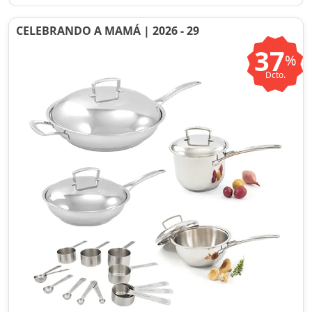
CELEBRANDO A MAMÁ | 2026 - 29
37
%
Dcto.