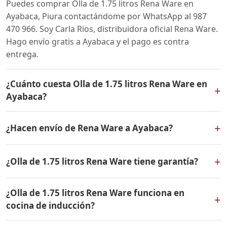
Puedes comprar Olla de 1.75 litros Rena Ware en
Ayabaca, Piura contactándome por WhatsApp al 987
470 966. Soy Carla Rios, distribuidora oficial Rena Ware.
Hago envío gratis a Ayabaca y el pago es contra
entrega.
¿Cuánto cuesta Olla de 1.75 litros Rena Ware en
+
Ayabaca?
El precio de Olla de 1.75 litros Rena Ware es el mismo
+
¿Hacen envío de Rena Ware a Ayabaca?
en todo el Perú. Contáctame por WhatsApp para
conocer el precio actual, promociones disponibles y
Sí, hacemos envío gratis de Olla de 1.75 litros Rena
facilidades de pago en cuotas desde el 10% de inicial.
+
¿Olla de 1.75 litros Rena Ware tiene garantía?
Ware a Ayabaca, Piura y a todo el Perú. El pago es
contra entrega.
Sí, Olla de 1.75 litros Rena Ware tiene garantía de por
¿Olla de 1.75 litros Rena Ware funciona en
vida contra defectos de fabricación. Todos los
+
cocina de inducción?
productos Rena Ware están fabricados en acero
inoxidable quirúrgico 18/10 de la más alta calidad.
Sí, Olla de 1.75 litros Rena Ware es compatible con todo