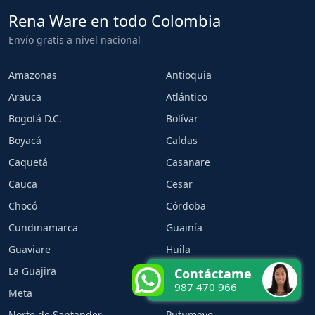
Rena Ware en todo Colombia
Envío gratis a nivel nacional
Amazonas
Antioquia
Arauca
Atlántico
Bogotá D.C.
Bolívar
Boyacá
Caldas
Caquetá
Casanare
Cauca
Cesar
Chocó
Córdoba
Cundinamarca
Guainía
Guaviare
Huila
La Guajira
Magdalena
Contáctame
987 470 966
Meta
Nariño
Norte de Santander
Putumayo