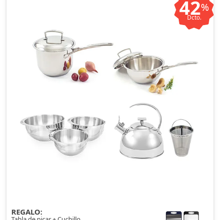
42
%
Dcto.
REGALO:
Tabla de picar + Cuchillo