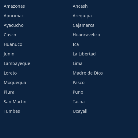
Amazonas
Ancash
Apurimac
Arequipa
Ayacucho
Cajamarca
Cusco
Huancavelica
Huanuco
Ica
Junin
La Libertad
Lambayeque
Lima
Loreto
Madre de Dios
Moquegua
Pasco
Piura
Puno
San Martin
Tacna
Tumbes
Ucayali