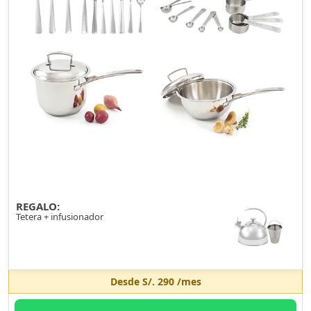
REGALO:
Tetera + infusionador
Desde
S/. 290
/mes