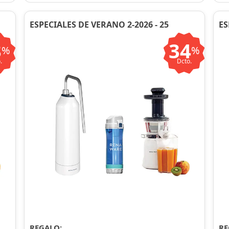
ESPECIALES DE VERANO 2-2026 - 25
ES
3
34
%
%
.
Dcto.
REGALO:
RE