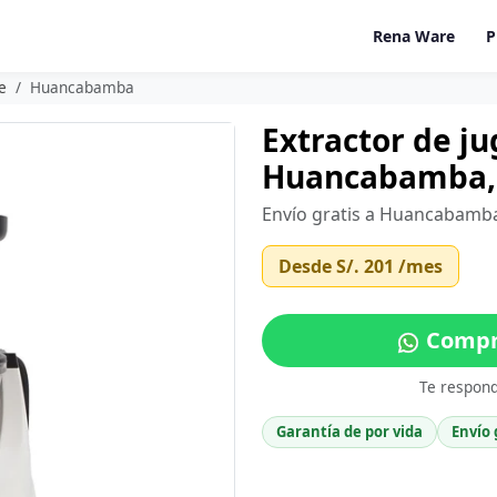
Rena Ware
P
e
Huancabamba
Extractor de j
Huancabamba, 
Envío gratis a Huancabamba
Desde
S/. 201
/mes
Compr
Te respon
Garantía de por vida
Envío