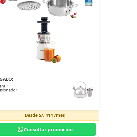
GALO:
era +
usionador
Desde
S/. 414
/mes
Consultar promoción