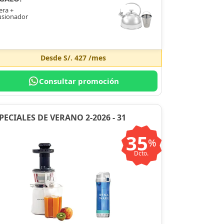
era +
usionador
Desde
S/. 427
/mes
Consultar promoción
PECIALES DE VERANO 2-2026 - 31
35
%
Dcto.