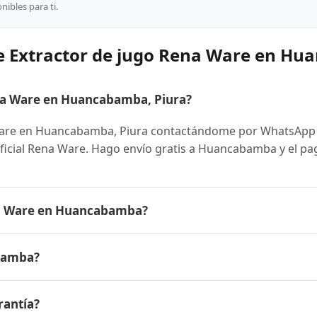
ibles para ti.
re Extractor de jugo Rena Ware en H
na Ware en Huancabamba, Piura?
Ware en Huancabamba, Piura contactándome por WhatsApp 
 oficial Rena Ware. Hago envío gratis a Huancabamba y el pa
na Ware en Huancabamba?
 es el mismo en todo el Perú. Contáctame por WhatsApp par
bamba?
nibles y facilidades de pago en cuotas desde el 10% de inic
jugo Rena Ware a Huancabamba, Piura y a todo el Perú. El p
rantía?