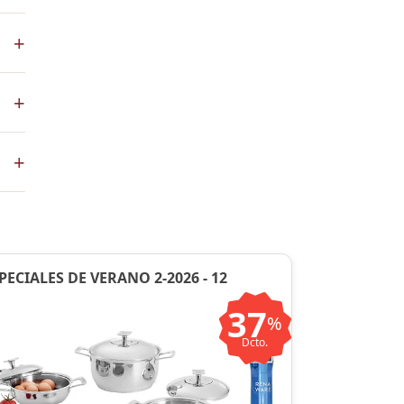
+
s
+
co
+
ste
ntos
PECIALES DE VERANO 2-2026 - 12
37
%
Dcto.