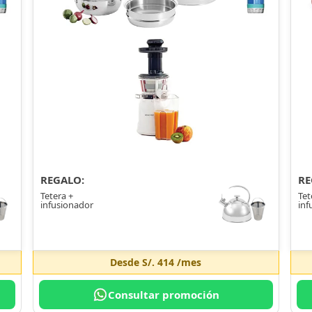
REGALO:
RE
Tetera +
Tet
infusionador
inf
Desde
S/. 414
/mes
Consultar promoción