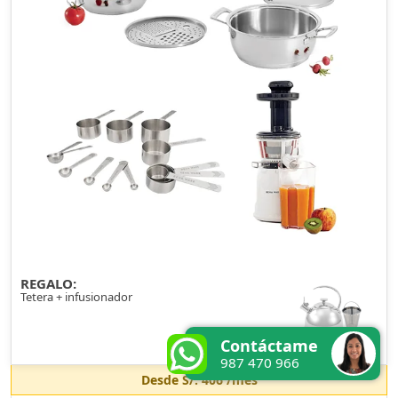
REGALO:
Tetera + infusionador
Contáctame
987 470 966
Desde
S/. 406
/mes