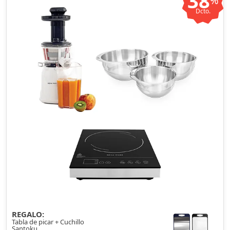
38
%
Dcto.
REGALO:
Tabla de picar + Cuchillo
Santoku