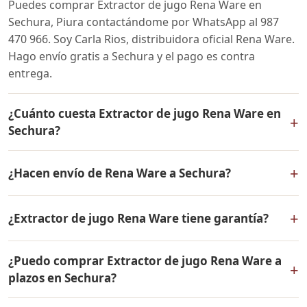
Puedes comprar Extractor de jugo Rena Ware en
Sechura, Piura contactándome por WhatsApp al 987
470 966. Soy Carla Rios, distribuidora oficial Rena Ware.
Hago envío gratis a Sechura y el pago es contra
entrega.
¿Cuánto cuesta Extractor de jugo Rena Ware en
+
Sechura?
El precio de Extractor de jugo Rena Ware es el mismo
+
¿Hacen envío de Rena Ware a Sechura?
en todo el Perú. Contáctame por WhatsApp para
conocer el precio actual, promociones disponibles y
Sí, hacemos envío gratis de Extractor de jugo Rena
facilidades de pago en cuotas desde el 10% de inicial.
+
¿Extractor de jugo Rena Ware tiene garantía?
Ware a Sechura, Piura y a todo el Perú. El pago es
contra entrega.
Sí, Extractor de jugo Rena Ware tiene garantía de por
¿Puedo comprar Extractor de jugo Rena Ware a
vida contra defectos de fabricación. Todos los
+
plazos en Sechura?
productos Rena Ware están fabricados en acero
inoxidable quirúrgico 18/10 de la más alta calidad.
Sí, puedes adquirir Extractor de jugo Rena Ware con