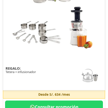
REGALO:
Tetera + infusionador
Desde
S/. 634
/mes
Consultar promoción