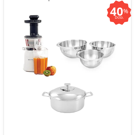
40
%
Dcto.