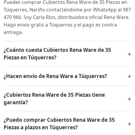
Puedes comprar Cubiertos Rena Ware de 35 Piezas en
Túquerres, Nariño contactándome por WhatsApp al 987
470 966. Soy Carla Rios, distribuidora oficial Rena Ware.
Hago envío gratis a Túquerres y el pago es contra
entrega.
¿Cuánto cuesta Cubiertos Rena Ware de 35
+
Piezas en Túquerres?
El precio de Cubiertos Rena Ware de 35 Piezas es el
+
¿Hacen envío de Rena Ware a Túquerres?
mismo en todo Colombia. Contáctame por WhatsApp
para conocer el precio actual, promociones disponibles
Sí, hacemos envío gratis de Cubiertos Rena Ware de 35
y facilidades de pago en cuotas desde el 10% de inicial.
¿Cubiertos Rena Ware de 35 Piezas tiene
Piezas a Túquerres, Nariño y a todo Colombia. El pago
+
garantía?
es contra entrega.
Sí, Cubiertos Rena Ware de 35 Piezas tiene garantía de
¿Puedo comprar Cubiertos Rena Ware de 35
por vida contra defectos de fabricación. Todos los
+
Piezas a plazos en Túquerres?
productos Rena Ware están fabricados en acero