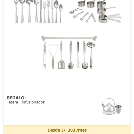
REGALO:
Tetera + infusionador
Desde
S/. 303
/mes