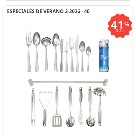
ESPECIALES DE VERANO 2-2026 - 40
41
%
Dcto.