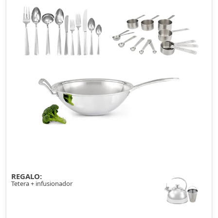
REGALO:
Tetera + infusionador