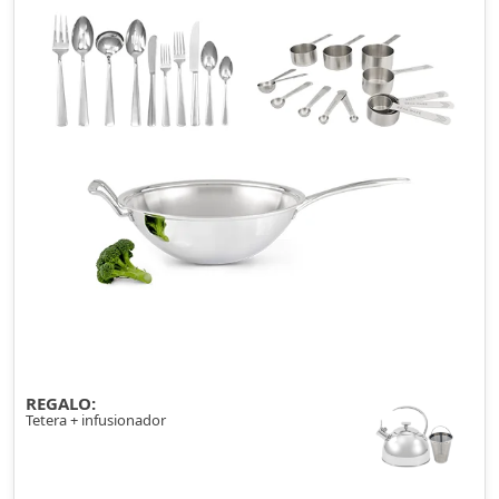
REGALO:
Tetera + infusionador