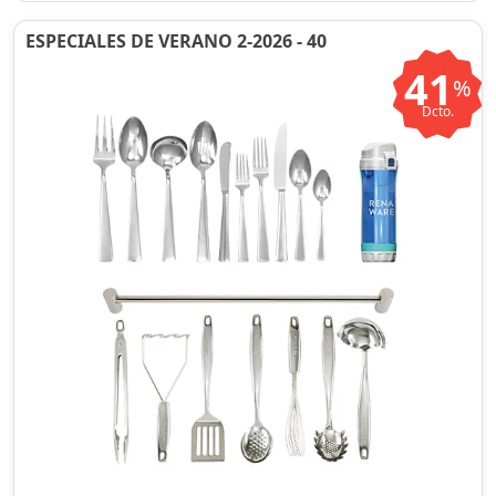
ESPECIALES DE VERANO 2-2026 - 40
41
%
Dcto.