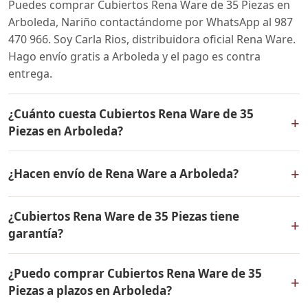
Puedes comprar Cubiertos Rena Ware de 35 Piezas en
Arboleda, Nariño contactándome por WhatsApp al 987
470 966. Soy Carla Rios, distribuidora oficial Rena Ware.
Hago envío gratis a Arboleda y el pago es contra
entrega.
¿Cuánto cuesta Cubiertos Rena Ware de 35
+
Piezas en Arboleda?
El precio de Cubiertos Rena Ware de 35 Piezas es el
+
¿Hacen envío de Rena Ware a Arboleda?
mismo en todo Colombia. Contáctame por WhatsApp
para conocer el precio actual, promociones disponibles
Sí, hacemos envío gratis de Cubiertos Rena Ware de 35
y facilidades de pago en cuotas desde el 10% de inicial.
¿Cubiertos Rena Ware de 35 Piezas tiene
Piezas a Arboleda, Nariño y a todo Colombia. El pago es
+
garantía?
contra entrega.
Sí, Cubiertos Rena Ware de 35 Piezas tiene garantía de
¿Puedo comprar Cubiertos Rena Ware de 35
por vida contra defectos de fabricación. Todos los
+
Piezas a plazos en Arboleda?
productos Rena Ware están fabricados en acero