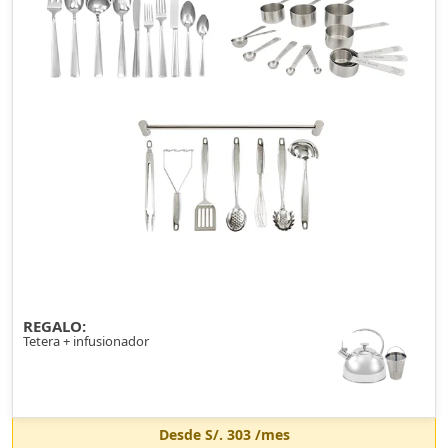
REGALO:
Tetera + infusionador
Desde
S/. 303
/mes