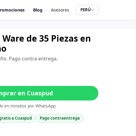
romociones
Blog
Asesores
PERÚ
 Ware de 35 Piezas en
ño
iño. Pago contra entrega.
prar en Cuaspud
do en minutos por WhatsApp
gratis a Cuaspud
Pago contraentrega