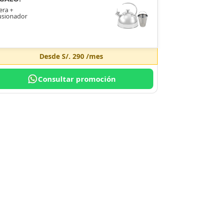
era +
usionador
Desde
S/. 290
/mes
Consultar promoción