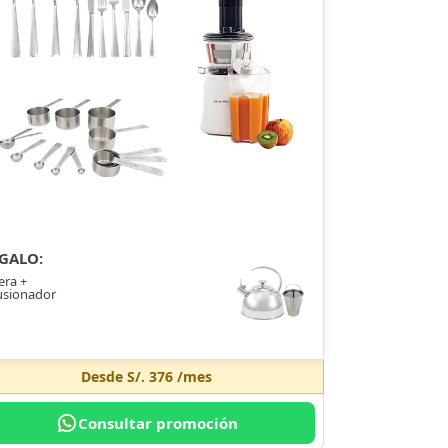
GALO:
era +
usionador
Desde
S/. 376
/mes
Consultar promoción