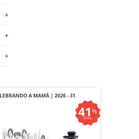
los
+
+
co
+
ste
ntos
LEBRANDO A MAMÁ | 2026 - 31
41
%
Dcto.