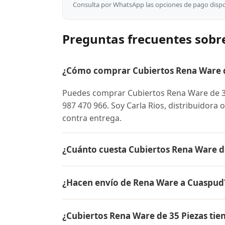
Consulta por WhatsApp las opciones de pago dispon
Preguntas frecuentes sobr
¿Cómo comprar Cubiertos Rena Ware d
Puedes comprar Cubiertos Rena Ware de 3
987 470 966. Soy Carla Rios, distribuidora 
contra entrega.
¿Cuánto cuesta Cubiertos Rena Ware d
El precio de Cubiertos Rena Ware de 35 P
¿Hacen envío de Rena Ware a Cuaspud
para conocer el precio actual, promociones
inicial.
Sí, hacemos envío gratis de Cubiertos Ren
¿Cubiertos Rena Ware de 35 Piezas tie
pago es contra entrega.