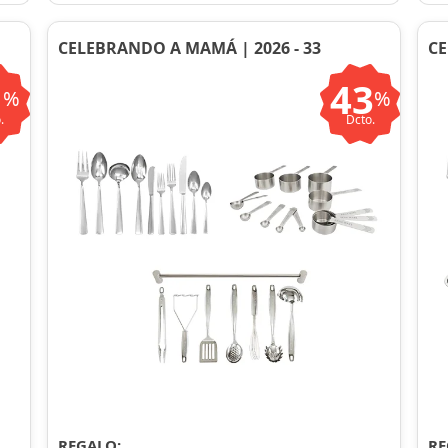
CELEBRANDO A MAMÁ | 2026 - 33
CE
1
43
%
%
.
Dcto.
REGALO:
RE