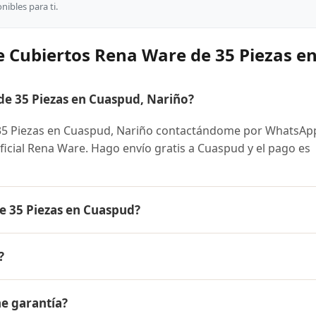
ibles para ti.
e Cubiertos Rena Ware de 35 Piezas e
e 35 Piezas en Cuaspud, Nariño?
5 Piezas en Cuaspud, Nariño contactándome por WhatsApp
oficial Rena Ware. Hago envío gratis a Cuaspud y el pago es
e 35 Piezas en Cuaspud?
iezas es el mismo en todo Colombia. Contáctame por Whats
?
 disponibles y facilidades de pago en cuotas desde el 10% 
a Ware de 35 Piezas a Cuaspud, Nariño y a todo Colombia. E
ne garantía?