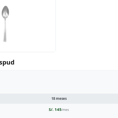
aspud
18 meses
S/. 145
/mes