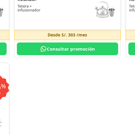
Tetera +
Tet
infusionador
inf
Desde
S/. 303
/mes
Consultar promoción
6
%
.