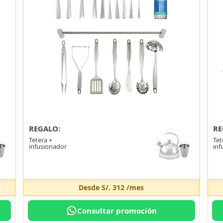
REGALO:
RE
Tetera +
Tet
infusionador
inf
Desde
S/. 312
/mes
Consultar promoción