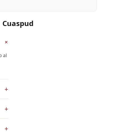
n Cuaspud
+
 al
+
App
+
de
l
+