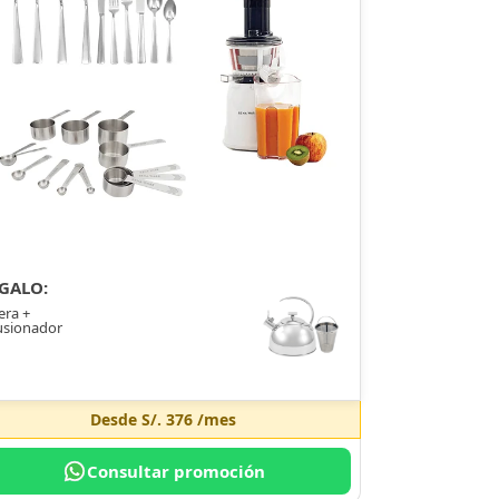
GALO:
era +
usionador
Desde
S/. 376
/mes
Consultar promoción