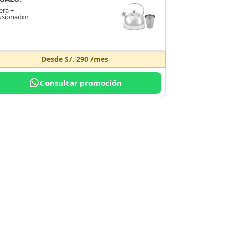
era +
usionador
Desde
S/. 290
/mes
Consultar promoción