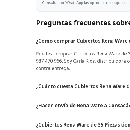
Consulta por WhatsApp las opciones de pago dispon
Preguntas frecuentes sobr
¿Cómo comprar Cubiertos Rena Ware d
Puedes comprar Cubiertos Rena Ware de 3
987 470 966. Soy Carla Rios, distribuidora 
contra entrega.
¿Cuánto cuesta Cubiertos Rena Ware d
El precio de Cubiertos Rena Ware de 35 P
¿Hacen envío de Rena Ware a Consacá
para conocer el precio actual, promociones
inicial.
Sí, hacemos envío gratis de Cubiertos Rena
¿Cubiertos Rena Ware de 35 Piezas tie
pago es contra entrega.