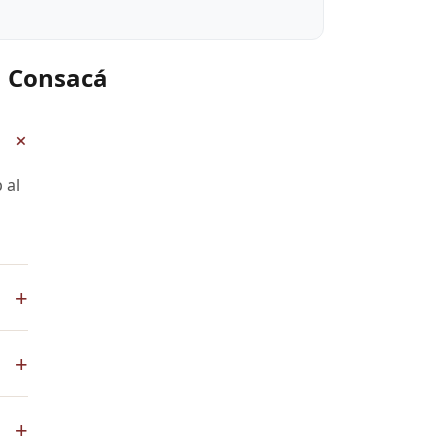
n Consacá
+
 al
+
App
+
de
+