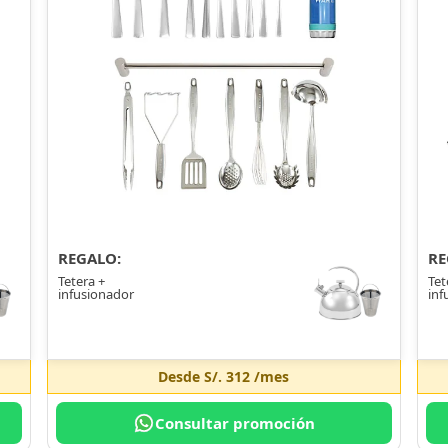
REGALO:
RE
Tetera +
Tet
infusionador
inf
Desde
S/. 312
/mes
Consultar promoción