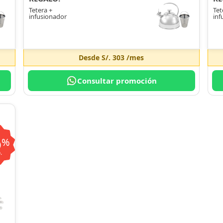
Tetera +
Tet
infusionador
inf
Desde
S/. 303
/mes
Consultar promoción
6
%
.