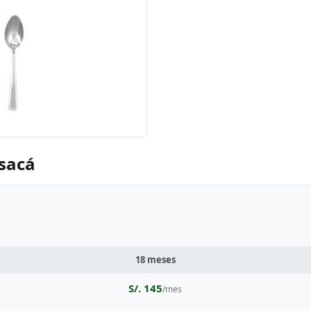
nsacá
18 meses
S/. 145
/mes