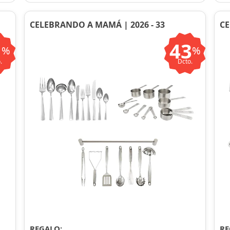
CELEBRANDO A MAMÁ | 2026 - 33
CE
1
43
%
%
.
Dcto.
REGALO:
RE