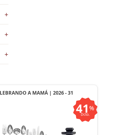
los
+
+
co
+
ste
ntos
LEBRANDO A MAMÁ | 2026 - 31
41
%
Dcto.