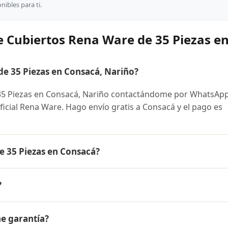
ibles para ti.
e Cubiertos Rena Ware de 35 Piezas e
e 35 Piezas en Consacá, Nariño?
5 Piezas en Consacá, Nariño contactándome por WhatsApp
oficial Rena Ware. Hago envío gratis a Consacá y el pago es
e 35 Piezas en Consacá?
iezas es el mismo en todo Colombia. Contáctame por Whats
?
 disponibles y facilidades de pago en cuotas desde el 10% 
 Ware de 35 Piezas a Consacá, Nariño y a todo Colombia. El
ne garantía?