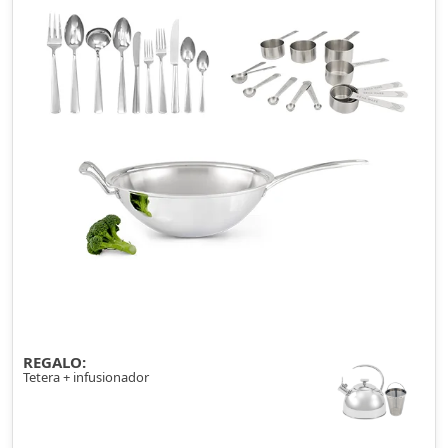
REGALO:
Tetera + infusionador