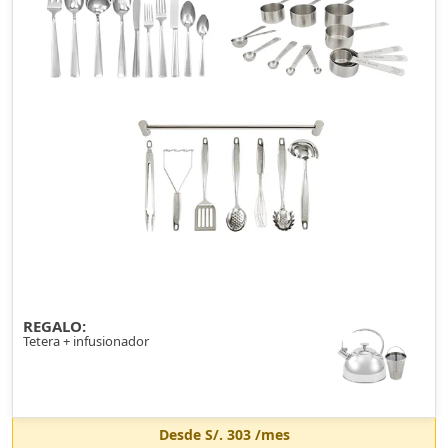
REGALO:
Tetera + infusionador
Desde
S/. 303
/mes