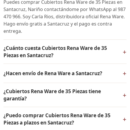
Puedes comprar Cubiertos Rena Ware de 35 Piezas en
Santacruz, Nariño contactándome por WhatsApp al 987
470 966. Soy Carla Rios, distribuidora oficial Rena Ware.
Hago envío gratis a Santacruz y el pago es contra
entrega.
¿Cuánto cuesta Cubiertos Rena Ware de 35
+
Piezas en Santacruz?
El precio de Cubiertos Rena Ware de 35 Piezas es el
+
¿Hacen envío de Rena Ware a Santacruz?
mismo en todo Colombia. Contáctame por WhatsApp
para conocer el precio actual, promociones disponibles
Sí, hacemos envío gratis de Cubiertos Rena Ware de 35
y facilidades de pago en cuotas desde el 10% de inicial.
¿Cubiertos Rena Ware de 35 Piezas tiene
Piezas a Santacruz, Nariño y a todo Colombia. El pago
+
garantía?
es contra entrega.
Sí, Cubiertos Rena Ware de 35 Piezas tiene garantía de
¿Puedo comprar Cubiertos Rena Ware de 35
por vida contra defectos de fabricación. Todos los
+
Piezas a plazos en Santacruz?
productos Rena Ware están fabricados en acero