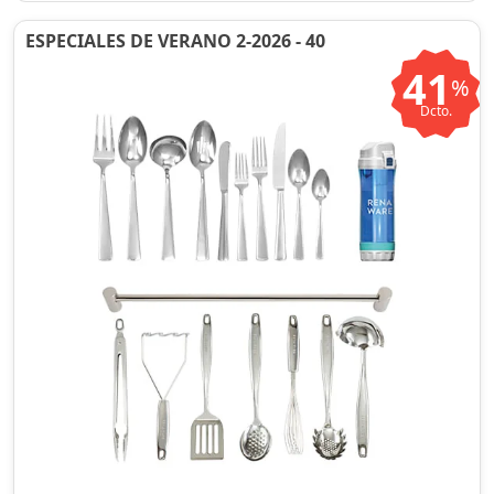
ESPECIALES DE VERANO 2-2026 - 40
41
%
Dcto.