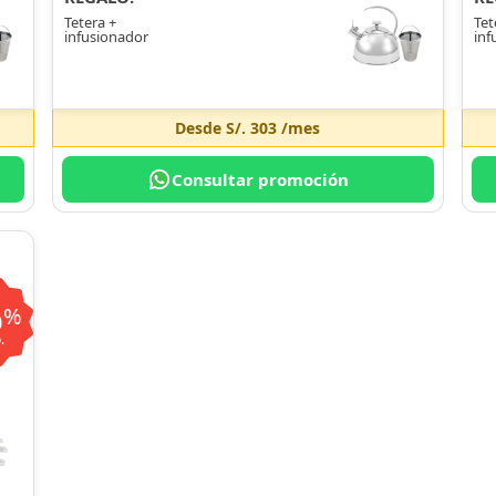
Tetera +
Tet
infusionador
inf
Desde
S/. 303
/mes
Consultar promoción
6
%
.