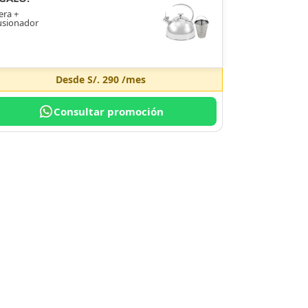
era +
usionador
Desde
S/. 290
/mes
Consultar promoción