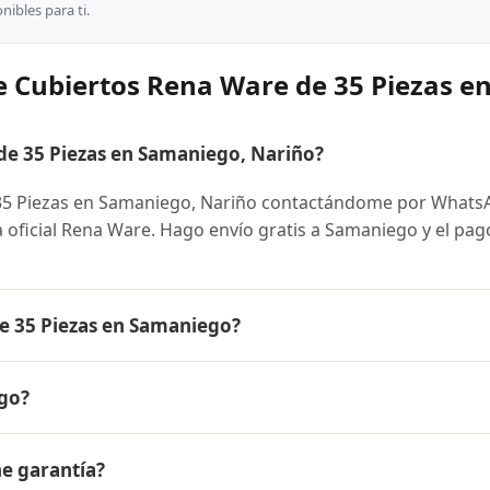
ibles para ti.
e Cubiertos Rena Ware de 35 Piezas 
e 35 Piezas en Samaniego, Nariño?
35 Piezas en Samaniego, Nariño contactándome por Whats
ra oficial Rena Ware. Hago envío gratis a Samaniego y el pag
e 35 Piezas en Samaniego?
iezas es el mismo en todo Colombia. Contáctame por Whats
go?
 disponibles y facilidades de pago en cuotas desde el 10% 
a Ware de 35 Piezas a Samaniego, Nariño y a todo Colombia.
ne garantía?