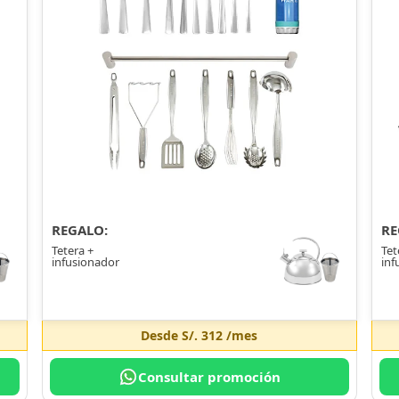
REGALO:
RE
Tetera +
Tet
infusionador
inf
Desde
S/. 312
/mes
Consultar promoción