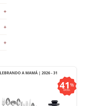
los
+
+
co
+
ste
ntos
LEBRANDO A MAMÁ | 2026 - 31
41
%
Dcto.