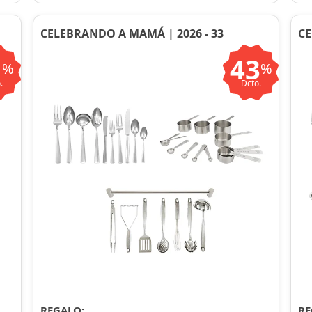
CELEBRANDO A MAMÁ | 2026 - 33
CE
1
43
%
%
.
Dcto.
REGALO:
RE