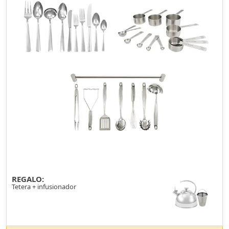
REGALO:
Tetera + infusionador