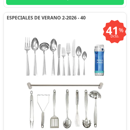
ESPECIALES DE VERANO 2-2026 - 40
41
%
Dcto.