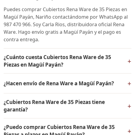
Puedes comprar Cubiertos Rena Ware de 35 Piezas en
Magüí Payán, Nariño contactándome por WhatsApp al
987 470 966. Soy Carla Rios, distribuidora oficial Rena
Ware. Hago envío gratis a Magüí Payán y el pago es
contra entrega.
¿Cuánto cuesta Cubiertos Rena Ware de 35
+
Piezas en Magüí Payán?
El precio de Cubiertos Rena Ware de 35 Piezas es el
+
¿Hacen envío de Rena Ware a Magüí Payán?
mismo en todo Colombia. Contáctame por WhatsApp
para conocer el precio actual, promociones disponibles
Sí, hacemos envío gratis de Cubiertos Rena Ware de 35
y facilidades de pago en cuotas desde el 10% de inicial.
¿Cubiertos Rena Ware de 35 Piezas tiene
Piezas a Magüí Payán, Nariño y a todo Colombia. El
+
garantía?
pago es contra entrega.
Sí, Cubiertos Rena Ware de 35 Piezas tiene garantía de
¿Puedo comprar Cubiertos Rena Ware de 35
por vida contra defectos de fabricación. Todos los
+
Piezas a plazos en Magüí Payán?