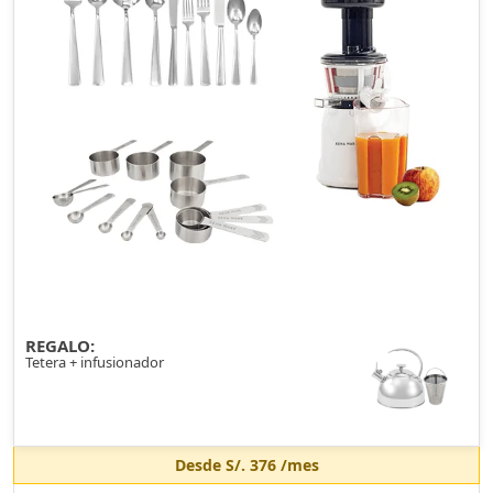
REGALO:
Tetera + infusionador
Desde
S/. 376
/mes