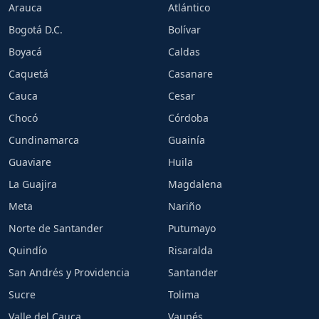
Arauca
Atlántico
Bogotá D.C.
Bolívar
Boyacá
Caldas
Caquetá
Casanare
Cauca
Cesar
Chocó
Córdoba
Cundinamarca
Guainía
Guaviare
Huila
La Guajira
Magdalena
Meta
Nariño
Norte de Santander
Putumayo
Quindío
Risaralda
San Andrés y Providencia
Santander
Sucre
Tolima
Valle del Cauca
Vaupés