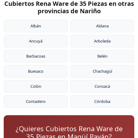
Cubiertos Rena Ware de 35 Piezas en otras
provincias de Nariño
Albán
Aldana
Ancuyá
Arboleda
Barbacoas
Belén
Buesaco
Chachagüí
Colón
Consacá
Contadero
Córdoba
¿Quieres Cubiertos Rena Ware de
35 Piezas en Magüí Payán?