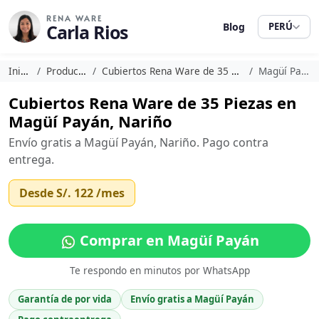
RENA WARE
Carla Rios
Blog
PERÚ
Inicio
Productos
Cubiertos Rena Ware de 35 Piezas
Magüí Payán
Cubiertos Rena Ware de 35 Piezas en
Magüí Payán, Nariño
Envío gratis a Magüí Payán, Nariño. Pago contra
entrega.
Desde
S/. 122
/mes
Comprar en Magüí Payán
Te respondo en minutos por WhatsApp
Garantía de por vida
Envío gratis a Magüí Payán