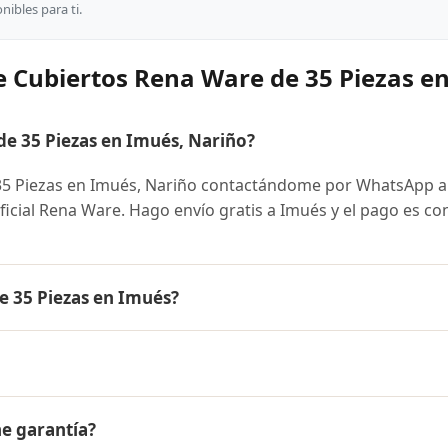
ibles para ti.
e Cubiertos Rena Ware de 35 Piezas e
e 35 Piezas en Imués, Nariño?
5 Piezas en Imués, Nariño contactándome por WhatsApp a
oficial Rena Ware. Hago envío gratis a Imués y el pago es co
e 35 Piezas en Imués?
iezas es el mismo en todo Colombia. Contáctame por Whats
 disponibles y facilidades de pago en cuotas desde el 10% 
a Ware de 35 Piezas a Imués, Nariño y a todo Colombia. El 
ne garantía?