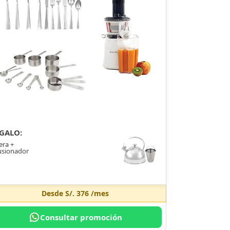
GALO:
era +
usionador
Desde
S/. 376
/mes
Consultar promoción