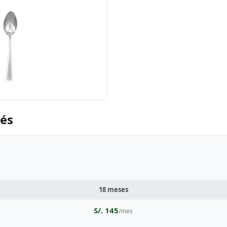
ués
18 meses
S/. 145
/mes