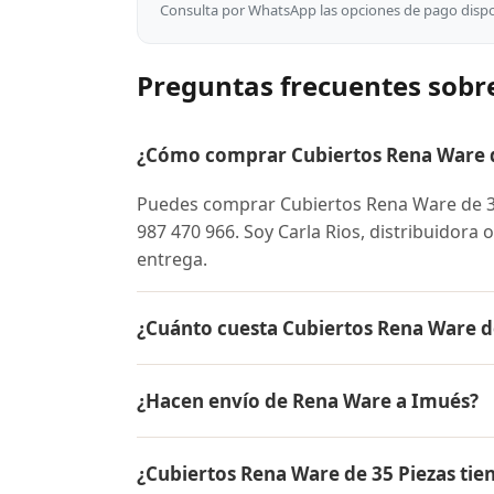
Consulta por WhatsApp las opciones de pago dispon
Preguntas frecuentes sobr
¿Cómo comprar Cubiertos Rena Ware d
Puedes comprar Cubiertos Rena Ware de 3
987 470 966. Soy Carla Rios, distribuidora 
entrega.
¿Cuánto cuesta Cubiertos Rena Ware d
El precio de Cubiertos Rena Ware de 35 P
¿Hacen envío de Rena Ware a Imués?
para conocer el precio actual, promociones
inicial.
Sí, hacemos envío gratis de Cubiertos Ren
¿Cubiertos Rena Ware de 35 Piezas tie
es contra entrega.