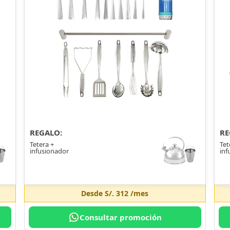
REGALO:
RE
Tetera +
Tet
infusionador
inf
Desde
S/. 312
/mes
Consultar promoción