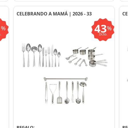
CELEBRANDO A MAMÁ | 2026 - 33
CE
1
43
%
%
.
Dcto.
REGALO:
RE