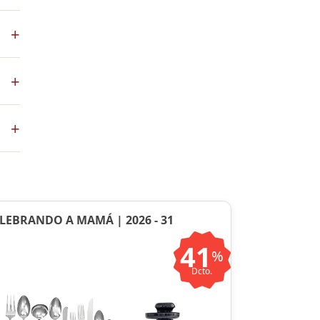
los
+
+
co
+
ste
ntos
LEBRANDO A MAMÁ | 2026 - 31
41
%
Dcto.