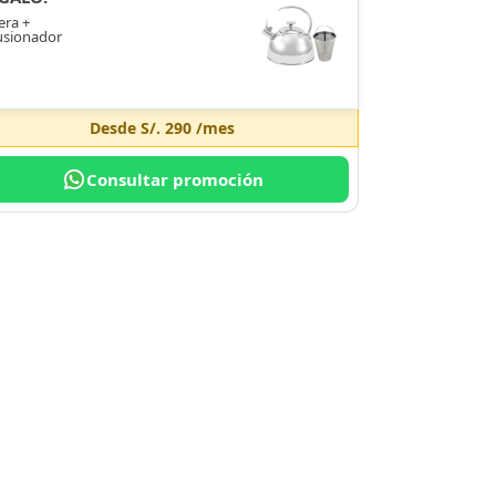
era +
usionador
Desde
S/. 290
/mes
Consultar promoción