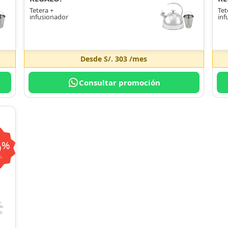
Tetera +
Tet
infusionador
inf
Desde
S/. 303
/mes
Consultar promoción
6
%
.