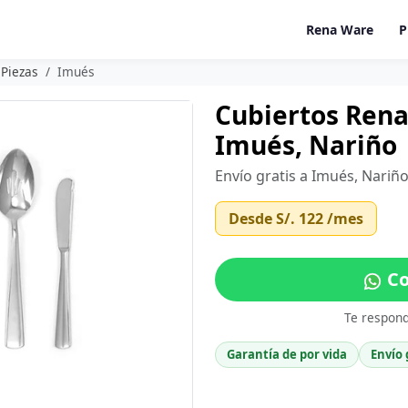
Rena Ware
P
 Piezas
Imués
Cubiertos Rena
Imués, Nariño
Envío gratis a Imués, Nariñ
Desde
S/. 122
/mes
Co
Te respon
Garantía de por vida
Envío 