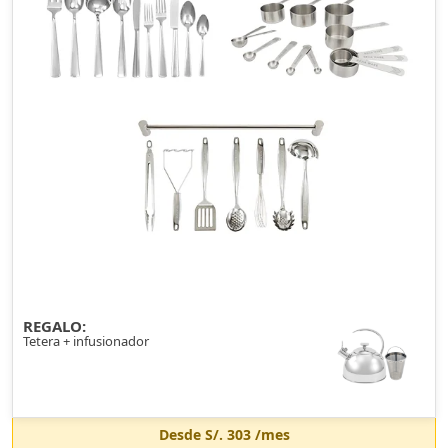
REGALO:
Tetera + infusionador
Desde
S/. 303
/mes