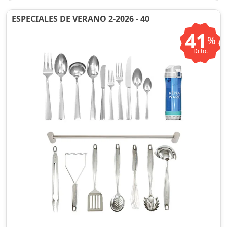
ESPECIALES DE VERANO 2-2026 - 40
41
%
Dcto.