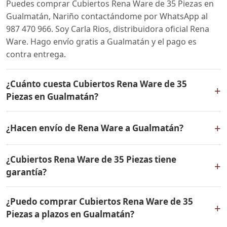
Puedes comprar Cubiertos Rena Ware de 35 Piezas en
Gualmatán, Nariño contactándome por WhatsApp al
987 470 966. Soy Carla Rios, distribuidora oficial Rena
Ware. Hago envío gratis a Gualmatán y el pago es
contra entrega.
¿Cuánto cuesta Cubiertos Rena Ware de 35
+
Piezas en Gualmatán?
El precio de Cubiertos Rena Ware de 35 Piezas es el
+
¿Hacen envío de Rena Ware a Gualmatán?
mismo en todo Colombia. Contáctame por WhatsApp
para conocer el precio actual, promociones disponibles
Sí, hacemos envío gratis de Cubiertos Rena Ware de 35
y facilidades de pago en cuotas desde el 10% de inicial.
¿Cubiertos Rena Ware de 35 Piezas tiene
Piezas a Gualmatán, Nariño y a todo Colombia. El pago
+
garantía?
es contra entrega.
Sí, Cubiertos Rena Ware de 35 Piezas tiene garantía de
¿Puedo comprar Cubiertos Rena Ware de 35
por vida contra defectos de fabricación. Todos los
+
Piezas a plazos en Gualmatán?
productos Rena Ware están fabricados en acero