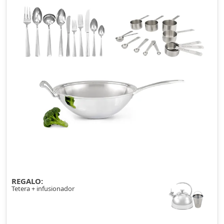
REGALO:
Tetera + infusionador