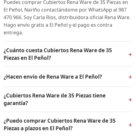
Puedes comprar Cubiertos Rena Ware de 35 Piezas en
El Peñol, Nariño contactándome por WhatsApp al 987
470 966. Soy Carla Rios, distribuidora oficial Rena Ware.
Hago envío gratis a El Peñol y el pago es contra
entrega.
¿Cuánto cuesta Cubiertos Rena Ware de 35
+
Piezas en El Peñol?
El precio de Cubiertos Rena Ware de 35 Piezas es el
+
¿Hacen envío de Rena Ware a El Peñol?
mismo en todo Colombia. Contáctame por WhatsApp
para conocer el precio actual, promociones disponibles
Sí, hacemos envío gratis de Cubiertos Rena Ware de 35
y facilidades de pago en cuotas desde el 10% de inicial.
¿Cubiertos Rena Ware de 35 Piezas tiene
Piezas a El Peñol, Nariño y a todo Colombia. El pago es
+
garantía?
contra entrega.
Sí, Cubiertos Rena Ware de 35 Piezas tiene garantía de
¿Puedo comprar Cubiertos Rena Ware de 35
por vida contra defectos de fabricación. Todos los
+
Piezas a plazos en El Peñol?
productos Rena Ware están fabricados en acero