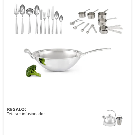
REGALO:
Tetera + infusionador