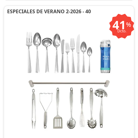
ESPECIALES DE VERANO 2-2026 - 40
41
%
Dcto.