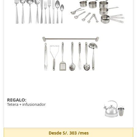
REGALO:
Tetera + infusionador
Desde
S/. 303
/mes