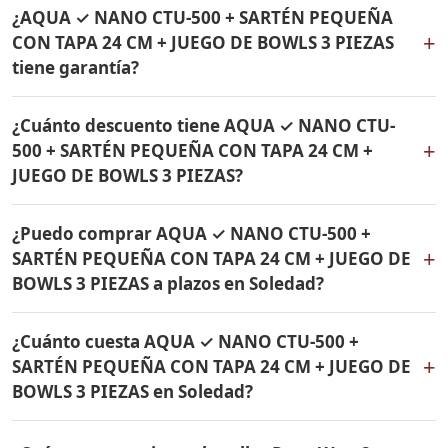
Sí, hacemos envío gratis de AQUA ✓ NANO CTU-500 +
de 24 cm Rena Ware. Todos los productos son
¿AQUA ✓ NANO CTU-500 + SARTÉN PEQUEÑA
SARTÉN PEQUEÑA CON TAPA 24 CM + JUEGO DE BOWLS
originales Rena Ware con garantía de por vida.
+
CON TAPA 24 CM + JUEGO DE BOWLS 3 PIEZAS
3 PIEZAS a Soledad, Atlántico y a todo Colombia. El pago
tiene garantía?
es contra entrega.
Sí, todos los productos incluidos en AQUA ✓ NANO
¿Cuánto descuento tiene AQUA ✓ NANO CTU-
CTU-500 + SARTÉN PEQUEÑA CON TAPA 24 CM + JUEGO
+
500 + SARTÉN PEQUEÑA CON TAPA 24 CM +
DE BOWLS 3 PIEZAS tienen garantía de por vida contra
JUEGO DE BOWLS 3 PIEZAS?
defectos de fabricación. Son productos originales Rena
Ware fabricados en acero inoxidable quirúrgico 18/10.
AQUA ✓ NANO CTU-500 + SARTÉN PEQUEÑA CON TAPA
¿Puedo comprar AQUA ✓ NANO CTU-500 +
24 CM + JUEGO DE BOWLS 3 PIEZAS tiene un 38% de
+
SARTÉN PEQUEÑA CON TAPA 24 CM + JUEGO DE
descuento. Contáctame por WhatsApp para conocer el
BOWLS 3 PIEZAS a plazos en Soledad?
precio actual. Aplica para Soledad y todo Colombia.
Sí, puedes adquirir AQUA ✓ NANO CTU-500 + SARTÉN
¿Cuánto cuesta AQUA ✓ NANO CTU-500 +
PEQUEÑA CON TAPA 24 CM + JUEGO DE BOWLS 3
+
SARTÉN PEQUEÑA CON TAPA 24 CM + JUEGO DE
PIEZAS con solo el 10% de inicial y pagar en cuotas
BOWLS 3 PIEZAS en Soledad?
mensuales de 12, 18 o 24 meses. Aplica para Soledad y
todo Colombia.
El precio de AQUA ✓ NANO CTU-500 + SARTÉN