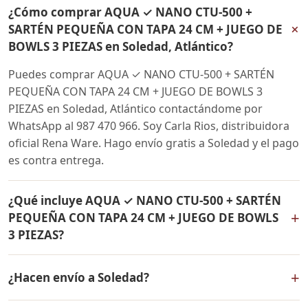
¿Cómo comprar AQUA ✓ NANO CTU-500 +
+
SARTÉN PEQUEÑA CON TAPA 24 CM + JUEGO DE
BOWLS 3 PIEZAS en Soledad, Atlántico?
Puedes comprar AQUA ✓ NANO CTU-500 + SARTÉN
PEQUEÑA CON TAPA 24 CM + JUEGO DE BOWLS 3
PIEZAS en Soledad, Atlántico contactándome por
WhatsApp al 987 470 966. Soy Carla Rios, distribuidora
oficial Rena Ware. Hago envío gratis a Soledad y el pago
es contra entrega.
¿Qué incluye AQUA ✓ NANO CTU-500 + SARTÉN
+
PEQUEÑA CON TAPA 24 CM + JUEGO DE BOWLS
3 PIEZAS?
AQUA ✓ NANO CTU-500 + SARTÉN PEQUEÑA CON TAPA
+
¿Hacen envío a Soledad?
24 CM + JUEGO DE BOWLS 3 PIEZAS incluye: Filtro de
agua Rena Ware + Bowls Rena Ware + Sartén con tapa