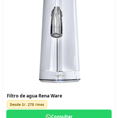
Filtro de agua Rena Ware
Desde
S/. 278
/mes
Consultar