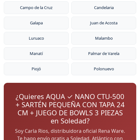
Campo de la Cruz
Candelaria
Galapa
Juan de Acosta
Luruaco
Malambo
Manatí
Palmar de Varela
Piojó
Polonuevo
¿Quieres AQUA ✓ NANO CTU-500
+ SARTÉN PEQUEÑA CON TAPA 24
CM + JUEGO DE BOWLS 3 PIEZAS
en Soledad?
Soy Carla Rios, distribuidora oficial Rena Ware.
Te hago envío gratis a Soledad, Atlántico con