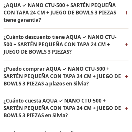
Sí, hacemos envío gratis de AQUA ✓ NANO CTU-500 +
de 24 cm Rena Ware. Todos los productos son
¿AQUA ✓ NANO CTU-500 + SARTÉN PEQUEÑA
SARTÉN PEQUEÑA CON TAPA 24 CM + JUEGO DE BOWLS
originales Rena Ware con garantía de por vida.
+
CON TAPA 24 CM + JUEGO DE BOWLS 3 PIEZAS
3 PIEZAS a Silvia, Cauca y a todo Colombia. El pago es
tiene garantía?
contra entrega.
Sí, todos los productos incluidos en AQUA ✓ NANO
¿Cuánto descuento tiene AQUA ✓ NANO CTU-
CTU-500 + SARTÉN PEQUEÑA CON TAPA 24 CM + JUEGO
+
500 + SARTÉN PEQUEÑA CON TAPA 24 CM +
DE BOWLS 3 PIEZAS tienen garantía de por vida contra
JUEGO DE BOWLS 3 PIEZAS?
defectos de fabricación. Son productos originales Rena
Ware fabricados en acero inoxidable quirúrgico 18/10.
AQUA ✓ NANO CTU-500 + SARTÉN PEQUEÑA CON TAPA
¿Puedo comprar AQUA ✓ NANO CTU-500 +
24 CM + JUEGO DE BOWLS 3 PIEZAS tiene un 38% de
+
SARTÉN PEQUEÑA CON TAPA 24 CM + JUEGO DE
descuento. Contáctame por WhatsApp para conocer el
BOWLS 3 PIEZAS a plazos en Silvia?
precio actual. Aplica para Silvia y todo Colombia.
Sí, puedes adquirir AQUA ✓ NANO CTU-500 + SARTÉN
¿Cuánto cuesta AQUA ✓ NANO CTU-500 +
PEQUEÑA CON TAPA 24 CM + JUEGO DE BOWLS 3
+
SARTÉN PEQUEÑA CON TAPA 24 CM + JUEGO DE
PIEZAS con solo el 10% de inicial y pagar en cuotas
BOWLS 3 PIEZAS en Silvia?
mensuales de 12, 18 o 24 meses. Aplica para Silvia y
todo Colombia.
El precio de AQUA ✓ NANO CTU-500 + SARTÉN