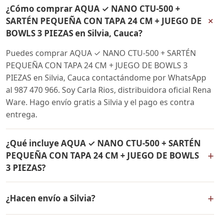
¿Cómo comprar AQUA ✓ NANO CTU-500 +
+
SARTÉN PEQUEÑA CON TAPA 24 CM + JUEGO DE
BOWLS 3 PIEZAS en Silvia, Cauca?
Puedes comprar AQUA ✓ NANO CTU-500 + SARTÉN
PEQUEÑA CON TAPA 24 CM + JUEGO DE BOWLS 3
PIEZAS en Silvia, Cauca contactándome por WhatsApp
al 987 470 966. Soy Carla Rios, distribuidora oficial Rena
Ware. Hago envío gratis a Silvia y el pago es contra
entrega.
¿Qué incluye AQUA ✓ NANO CTU-500 + SARTÉN
+
PEQUEÑA CON TAPA 24 CM + JUEGO DE BOWLS
3 PIEZAS?
AQUA ✓ NANO CTU-500 + SARTÉN PEQUEÑA CON TAPA
+
¿Hacen envío a Silvia?
24 CM + JUEGO DE BOWLS 3 PIEZAS incluye: Filtro de
agua Rena Ware + Bowls Rena Ware + Sartén con tapa