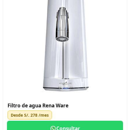
Filtro de agua Rena Ware
Desde
S/. 278
/mes
Consultar