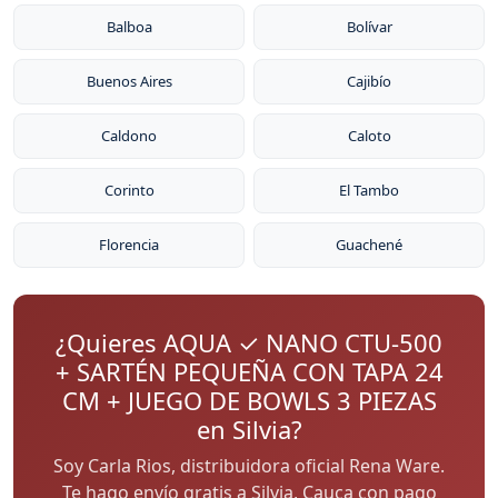
Balboa
Bolívar
Buenos Aires
Cajibío
Caldono
Caloto
Corinto
El Tambo
Florencia
Guachené
¿Quieres AQUA ✓ NANO CTU-500
+ SARTÉN PEQUEÑA CON TAPA 24
CM + JUEGO DE BOWLS 3 PIEZAS
en Silvia?
Soy Carla Rios, distribuidora oficial Rena Ware.
Te hago envío gratis a Silvia, Cauca con pago