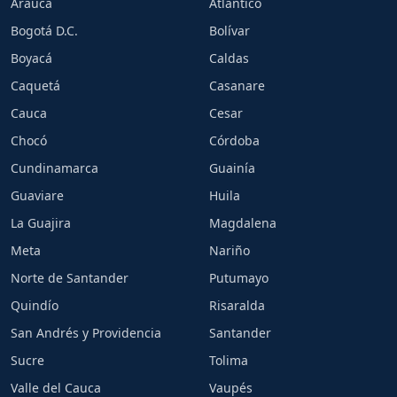
Arauca
Atlántico
Bogotá D.C.
Bolívar
Boyacá
Caldas
Caquetá
Casanare
Cauca
Cesar
Chocó
Córdoba
Cundinamarca
Guainía
Guaviare
Huila
La Guajira
Magdalena
Meta
Nariño
Norte de Santander
Putumayo
Quindío
Risaralda
San Andrés y Providencia
Santander
Sucre
Tolima
Valle del Cauca
Vaupés