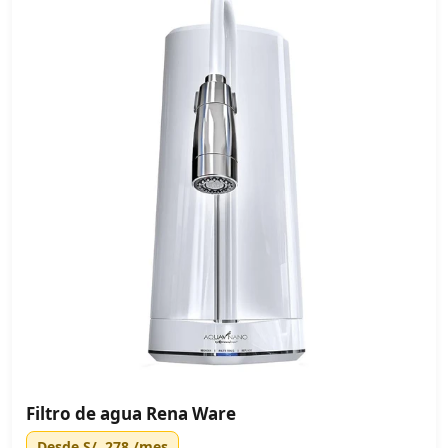
Filtro de agua Rena Ware
Desde
S/. 278
/mes