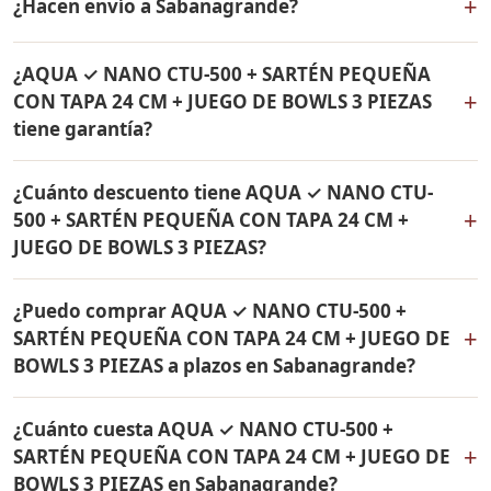
+
¿Hacen envío a Sabanagrande?
24 CM + JUEGO DE BOWLS 3 PIEZAS incluye: Filtro de
agua Rena Ware + Bowls Rena Ware + Sartén con tapa
Sí, hacemos envío gratis de AQUA ✓ NANO CTU-500 +
de 24 cm Rena Ware. Todos los productos son
¿AQUA ✓ NANO CTU-500 + SARTÉN PEQUEÑA
SARTÉN PEQUEÑA CON TAPA 24 CM + JUEGO DE BOWLS
originales Rena Ware con garantía de por vida.
+
CON TAPA 24 CM + JUEGO DE BOWLS 3 PIEZAS
3 PIEZAS a Sabanagrande, Atlántico y a todo Colombia.
tiene garantía?
El pago es contra entrega.
Sí, todos los productos incluidos en AQUA ✓ NANO
¿Cuánto descuento tiene AQUA ✓ NANO CTU-
CTU-500 + SARTÉN PEQUEÑA CON TAPA 24 CM + JUEGO
+
500 + SARTÉN PEQUEÑA CON TAPA 24 CM +
DE BOWLS 3 PIEZAS tienen garantía de por vida contra
JUEGO DE BOWLS 3 PIEZAS?
defectos de fabricación. Son productos originales Rena
Ware fabricados en acero inoxidable quirúrgico 18/10.
AQUA ✓ NANO CTU-500 + SARTÉN PEQUEÑA CON TAPA
¿Puedo comprar AQUA ✓ NANO CTU-500 +
24 CM + JUEGO DE BOWLS 3 PIEZAS tiene un 38% de
+
SARTÉN PEQUEÑA CON TAPA 24 CM + JUEGO DE
descuento. Contáctame por WhatsApp para conocer el
BOWLS 3 PIEZAS a plazos en Sabanagrande?
precio actual. Aplica para Sabanagrande y todo
Colombia.
Sí, puedes adquirir AQUA ✓ NANO CTU-500 + SARTÉN
¿Cuánto cuesta AQUA ✓ NANO CTU-500 +
PEQUEÑA CON TAPA 24 CM + JUEGO DE BOWLS 3
+
SARTÉN PEQUEÑA CON TAPA 24 CM + JUEGO DE
PIEZAS con solo el 10% de inicial y pagar en cuotas
BOWLS 3 PIEZAS en Sabanagrande?