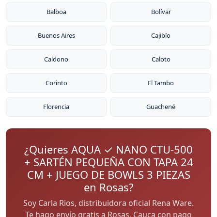
Balboa
Bolívar
Buenos Aires
Cajibío
Caldono
Caloto
Corinto
El Tambo
Florencia
Guachené
¿Quieres AQUA ✓ NANO CTU-500
+ SARTÉN PEQUEÑA CON TAPA 24
CM + JUEGO DE BOWLS 3 PIEZAS
en Rosas?
Soy Carla Rios, distribuidora oficial Rena Ware.
Te hago envío gratis a Rosas, Cauca con pago