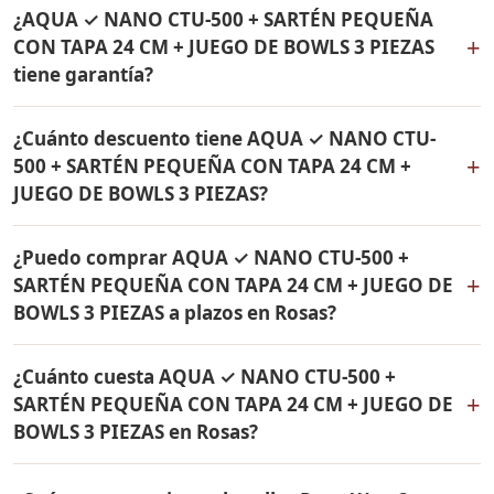
Sí, hacemos envío gratis de AQUA ✓ NANO CTU-500 +
de 24 cm Rena Ware. Todos los productos son
¿AQUA ✓ NANO CTU-500 + SARTÉN PEQUEÑA
SARTÉN PEQUEÑA CON TAPA 24 CM + JUEGO DE BOWLS
originales Rena Ware con garantía de por vida.
+
CON TAPA 24 CM + JUEGO DE BOWLS 3 PIEZAS
3 PIEZAS a Rosas, Cauca y a todo Colombia. El pago es
tiene garantía?
contra entrega.
Sí, todos los productos incluidos en AQUA ✓ NANO
¿Cuánto descuento tiene AQUA ✓ NANO CTU-
CTU-500 + SARTÉN PEQUEÑA CON TAPA 24 CM + JUEGO
+
500 + SARTÉN PEQUEÑA CON TAPA 24 CM +
DE BOWLS 3 PIEZAS tienen garantía de por vida contra
JUEGO DE BOWLS 3 PIEZAS?
defectos de fabricación. Son productos originales Rena
Ware fabricados en acero inoxidable quirúrgico 18/10.
AQUA ✓ NANO CTU-500 + SARTÉN PEQUEÑA CON TAPA
¿Puedo comprar AQUA ✓ NANO CTU-500 +
24 CM + JUEGO DE BOWLS 3 PIEZAS tiene un 38% de
+
SARTÉN PEQUEÑA CON TAPA 24 CM + JUEGO DE
descuento. Contáctame por WhatsApp para conocer el
BOWLS 3 PIEZAS a plazos en Rosas?
precio actual. Aplica para Rosas y todo Colombia.
Sí, puedes adquirir AQUA ✓ NANO CTU-500 + SARTÉN
¿Cuánto cuesta AQUA ✓ NANO CTU-500 +
PEQUEÑA CON TAPA 24 CM + JUEGO DE BOWLS 3
+
SARTÉN PEQUEÑA CON TAPA 24 CM + JUEGO DE
PIEZAS con solo el 10% de inicial y pagar en cuotas
BOWLS 3 PIEZAS en Rosas?
mensuales de 12, 18 o 24 meses. Aplica para Rosas y
todo Colombia.
El precio de AQUA ✓ NANO CTU-500 + SARTÉN