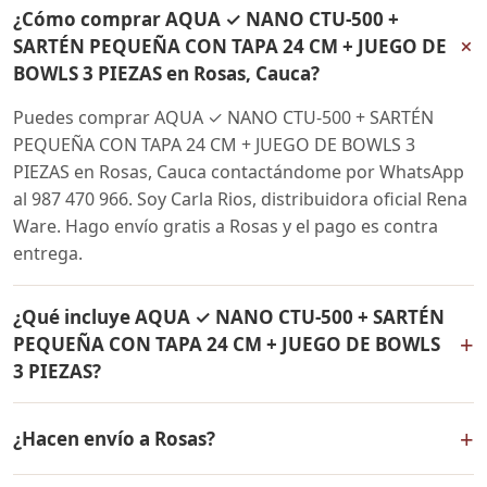
¿Cómo comprar AQUA ✓ NANO CTU-500 +
+
SARTÉN PEQUEÑA CON TAPA 24 CM + JUEGO DE
BOWLS 3 PIEZAS en Rosas, Cauca?
Puedes comprar AQUA ✓ NANO CTU-500 + SARTÉN
PEQUEÑA CON TAPA 24 CM + JUEGO DE BOWLS 3
PIEZAS en Rosas, Cauca contactándome por WhatsApp
al 987 470 966. Soy Carla Rios, distribuidora oficial Rena
Ware. Hago envío gratis a Rosas y el pago es contra
entrega.
¿Qué incluye AQUA ✓ NANO CTU-500 + SARTÉN
+
PEQUEÑA CON TAPA 24 CM + JUEGO DE BOWLS
3 PIEZAS?
AQUA ✓ NANO CTU-500 + SARTÉN PEQUEÑA CON TAPA
+
¿Hacen envío a Rosas?
24 CM + JUEGO DE BOWLS 3 PIEZAS incluye: Filtro de
agua Rena Ware + Bowls Rena Ware + Sartén con tapa