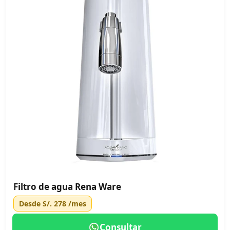
Filtro de agua Rena Ware
Desde
S/. 278
/mes
Consultar