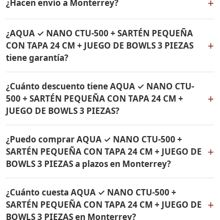
+
¿Hacen envío a Monterrey?
24 CM + JUEGO DE BOWLS 3 PIEZAS incluye: Filtro de
agua Rena Ware + Bowls Rena Ware + Sartén con tapa
Sí, hacemos envío gratis de AQUA ✓ NANO CTU-500 +
de 24 cm Rena Ware. Todos los productos son
¿AQUA ✓ NANO CTU-500 + SARTÉN PEQUEÑA
SARTÉN PEQUEÑA CON TAPA 24 CM + JUEGO DE BOWLS
originales Rena Ware con garantía de por vida.
+
CON TAPA 24 CM + JUEGO DE BOWLS 3 PIEZAS
3 PIEZAS a Monterrey, Casanare y a todo Colombia. El
tiene garantía?
pago es contra entrega.
Sí, todos los productos incluidos en AQUA ✓ NANO
¿Cuánto descuento tiene AQUA ✓ NANO CTU-
CTU-500 + SARTÉN PEQUEÑA CON TAPA 24 CM + JUEGO
+
500 + SARTÉN PEQUEÑA CON TAPA 24 CM +
DE BOWLS 3 PIEZAS tienen garantía de por vida contra
JUEGO DE BOWLS 3 PIEZAS?
defectos de fabricación. Son productos originales Rena
Ware fabricados en acero inoxidable quirúrgico 18/10.
AQUA ✓ NANO CTU-500 + SARTÉN PEQUEÑA CON TAPA
¿Puedo comprar AQUA ✓ NANO CTU-500 +
24 CM + JUEGO DE BOWLS 3 PIEZAS tiene un 38% de
+
SARTÉN PEQUEÑA CON TAPA 24 CM + JUEGO DE
descuento. Contáctame por WhatsApp para conocer el
BOWLS 3 PIEZAS a plazos en Monterrey?
precio actual. Aplica para Monterrey y todo Colombia.
Sí, puedes adquirir AQUA ✓ NANO CTU-500 + SARTÉN
¿Cuánto cuesta AQUA ✓ NANO CTU-500 +
PEQUEÑA CON TAPA 24 CM + JUEGO DE BOWLS 3
+
SARTÉN PEQUEÑA CON TAPA 24 CM + JUEGO DE
PIEZAS con solo el 10% de inicial y pagar en cuotas
BOWLS 3 PIEZAS en Monterrey?