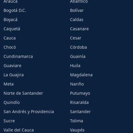
Arauca
Atlántico
Bogotá D.C.
Bolívar
Boyacá
Caldas
Caquetá
Casanare
Cauca
Cesar
Chocó
Córdoba
Cundinamarca
Guainía
Guaviare
Huila
La Guajira
Magdalena
Meta
Nariño
Norte de Santander
Putumayo
Quindío
Risaralda
San Andrés y Providencia
Santander
Sucre
Tolima
Valle del Cauca
Vaupés