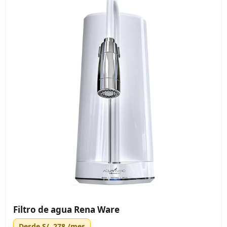
Filtro de agua Rena Ware
Desde
S/. 278
/mes