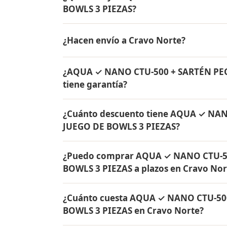
BOWLS 3 PIEZAS?
AQUA ✓ NANO CTU-500 + SARTÉN PEQUEÑA C
¿Hacen envío a Cravo Norte?
de agua Rena Ware + Bowls Rena Ware + Sa
originales Rena Ware con garantía de por v
Sí, hacemos envío gratis de AQUA ✓ NA
¿AQUA ✓ NANO CTU-500 + SARTÉN PE
BOWLS 3 PIEZAS a Cravo Norte, Arauca y a 
tiene garantía?
Sí, todos los productos incluidos en A
¿Cuánto descuento tiene AQUA ✓ NA
JUEGO DE BOWLS 3 PIEZAS tienen garantía 
JUEGO DE BOWLS 3 PIEZAS?
originales Rena Ware fabricados en acero i
AQUA ✓ NANO CTU-500 + SARTÉN PEQUEÑA 
¿Puedo comprar AQUA ✓ NANO CTU-5
de descuento. Contáctame por WhatsApp par
BOWLS 3 PIEZAS a plazos en Cravo Nor
Colombia.
Sí, puedes adquirir AQUA ✓ NANO CTU-5
¿Cuánto cuesta AQUA ✓ NANO CTU-50
PIEZAS con solo el 10% de inicial y pagar 
BOWLS 3 PIEZAS en Cravo Norte?
Norte y todo Colombia.