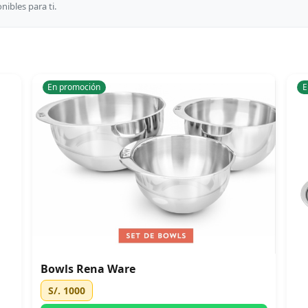
ibles para ti.
En promoción
E
Bowls Rena Ware
S/. 1000