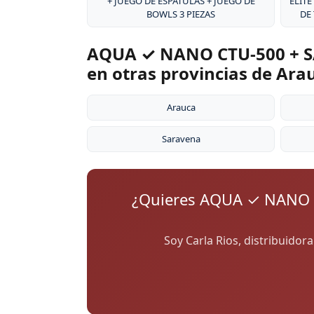
+ JUEGO DE ESPÁTULAS + JUEGO DE
ÉLITE
BOWLS 3 PIEZAS
DE
AQUA ✓ NANO CTU-500 + S
en otras provincias de Ara
Arauca
Saravena
¿Quieres AQUA ✓ NANO 
Soy Carla Rios, distribuidor