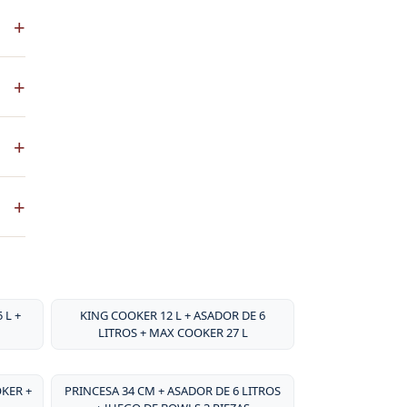
S es
+
 a
co
+
ste
+
ntos
. No
+
sa
por
 L +
KING COOKER 12 L + ASADOR DE 6
LITROS + MAX COOKER 27 L
OKER +
PRINCESA 34 CM + ASADOR DE 6 LITROS