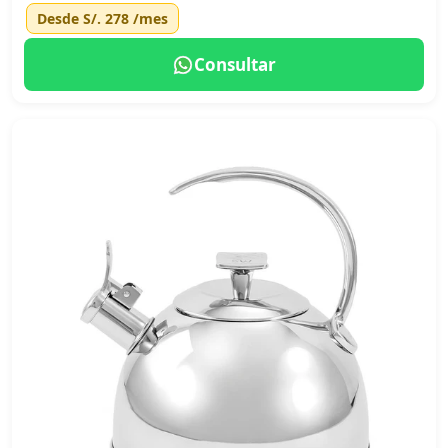
Desde
S/. 278
/mes
Consultar