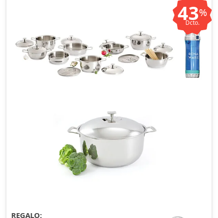
43
%
Dcto.
REGALO: