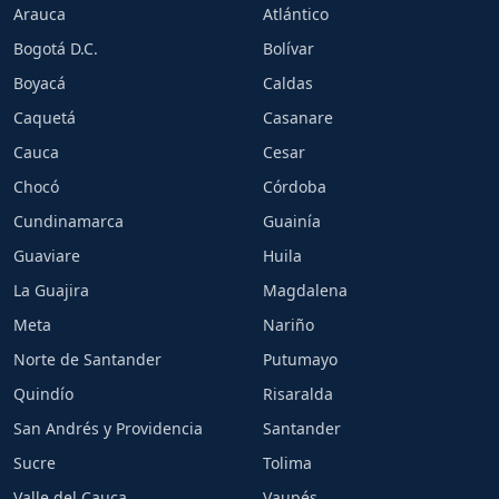
Arauca
Atlántico
Bogotá D.C.
Bolívar
Boyacá
Caldas
Caquetá
Casanare
Cauca
Cesar
Chocó
Córdoba
Cundinamarca
Guainía
Guaviare
Huila
La Guajira
Magdalena
Meta
Nariño
Norte de Santander
Putumayo
Quindío
Risaralda
San Andrés y Providencia
Santander
Sucre
Tolima
Valle del Cauca
Vaupés