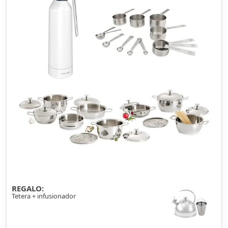
REGALO:
Tetera + infusionador