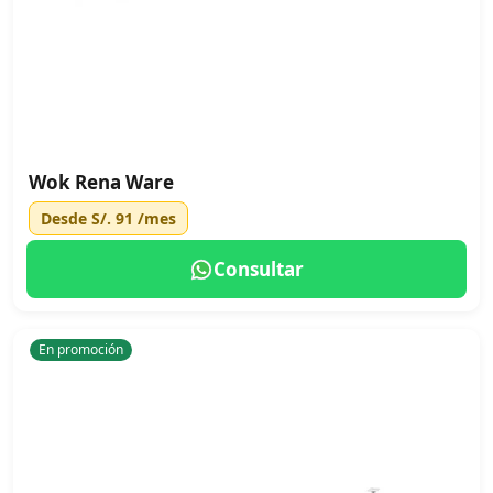
Wok Rena Ware
Desde
S/. 91
/mes
Consultar
En promoción