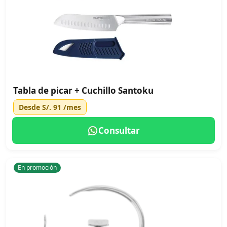
Tabla de picar + Cuchillo Santoku
Desde
S/. 91
/mes
Consultar
En promoción