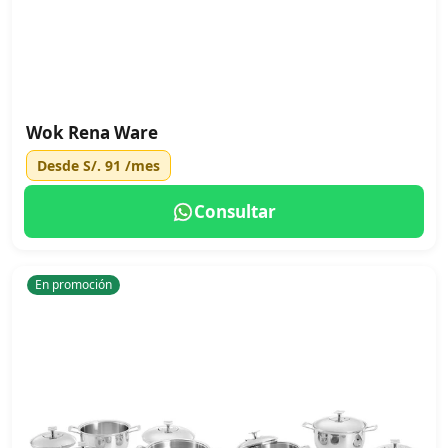
Wok Rena Ware
Desde
S/. 91
/mes
Consultar
En promoción