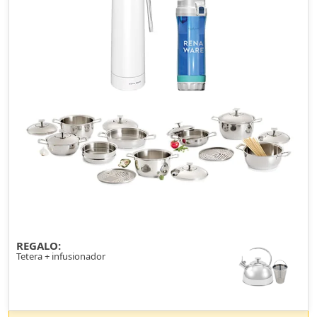
REGALO:
Tetera + infusionador