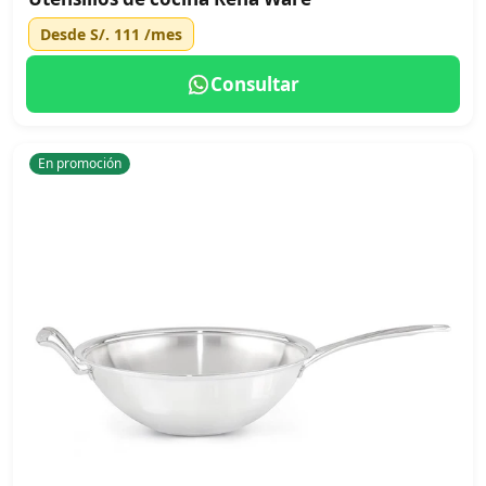
Desde
S/. 111
/mes
Consultar
En promoción