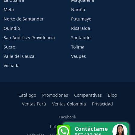
La Guajira
Magdalena
Meta
Nariño
Norte de Santander
Putumayo
Quindío
Risaralda
San Andrés y Providencia
Santander
Sucre
Tolima
Valle del Cauca
Vaupés
Vichada
Catálogo
Promociones
Comparativas
Blog
Ventas Perú
Ventas Colombia
Privacidad
Facebook
hola@carlarios.com
Contáctame
987 470 966