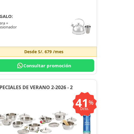
GALO:
era +
usionador
Desde
S/. 679
/mes
Consultar promoción
PECIALES DE VERANO 2-2026 - 2
41
%
Dcto.