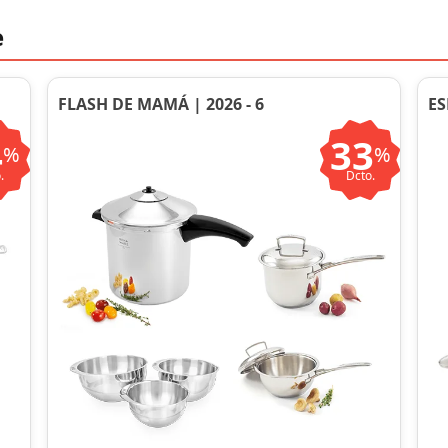
e
FLASH DE MAMÁ | 2026 - 6
ES
4
33
%
%
.
Dcto.