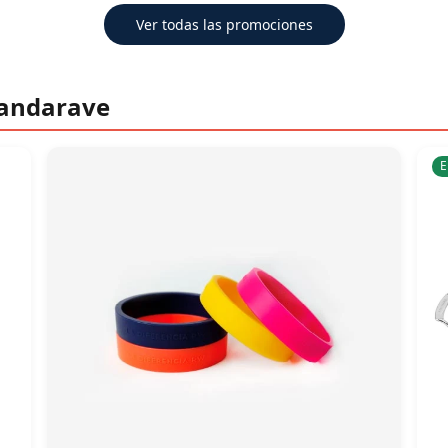
Ver todas las promociones
Candarave
E