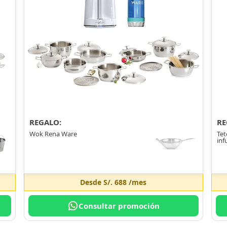
REGALO:
RE
Wok Rena Ware
Tet
inf
Desde
S/. 688
/mes
Consultar promoción