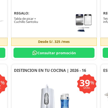
REGALO:
RE
Tabla de picar +
Tet
Cuchillo Santoku
inf
Desde
S/. 325
/mes
Consultar promoción
DISTINCION EN TU COCINA | 2026 - 16
ES
2
39
%
%
.
Dcto.