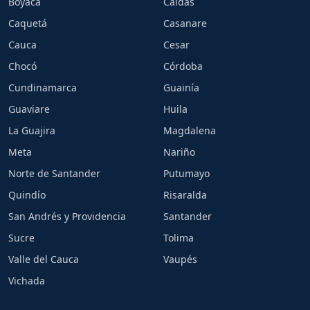
Boyacá
Caldas
Caquetá
Casanare
Cauca
Cesar
Chocó
Córdoba
Cundinamarca
Guainía
Guaviare
Huila
La Guajira
Magdalena
Meta
Nariño
Norte de Santander
Putumayo
Quindío
Risaralda
San Andrés y Providencia
Santander
Sucre
Tolima
Valle del Cauca
Vaupés
Vichada