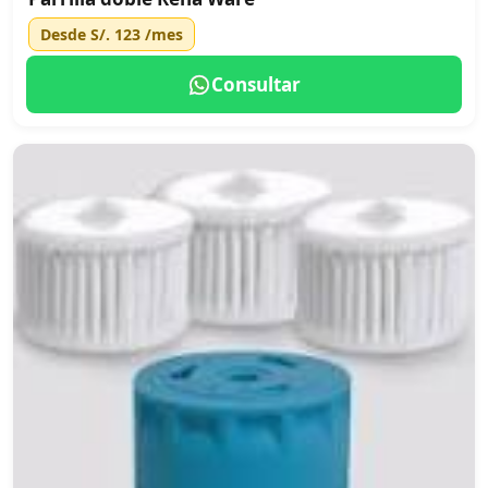
Desde
S/. 123
/mes
Consultar