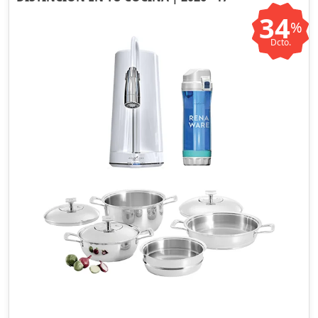
34
%
Dcto.