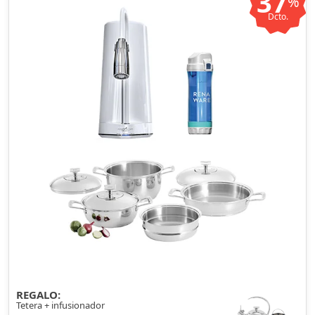
37
%
Dcto.
REGALO:
Tetera + infusionador