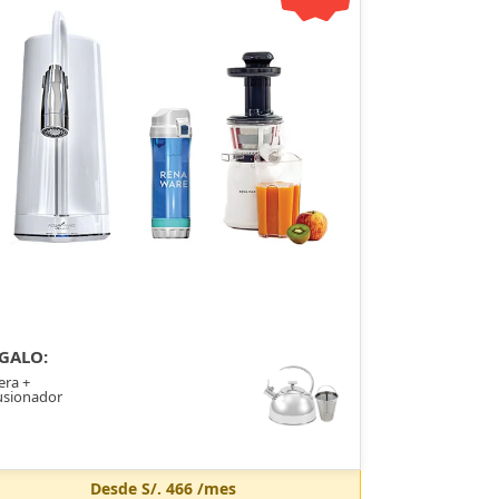
GALO:
era +
usionador
Desde
S/. 466
/mes