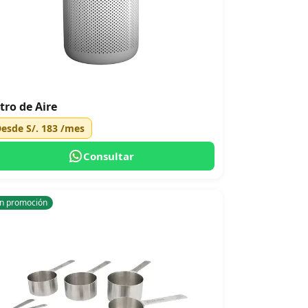
ltro de Aire
Desde
S/. 183
/mes
Consultar
n promoción