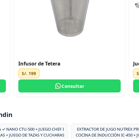
Infusor de Tetera
Ju
S/. 199
S
Consultar
ndin
 ✓ NANO CTU-500 + JUEGO CHEF I
EXTRACTOR DE JUGO NUTREX PRE
ZAS + JUEGO DE TAZAS Y CUCHARAS
COCINA DE INDUCCIÓN IC-450 + 