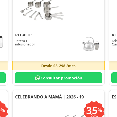
REGALO:
RE
Tetera +
Tab
infusionador
Cuc
Desde
S/. 298
/mes
Consultar promoción
CELEBRANDO A MAMÁ | 2026 - 19
ES
9
35
%
%
.
Dcto.