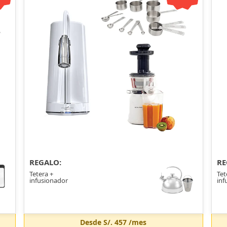
REGALO:
RE
Tetera +
Tet
infusionador
inf
Desde
S/. 457
/mes