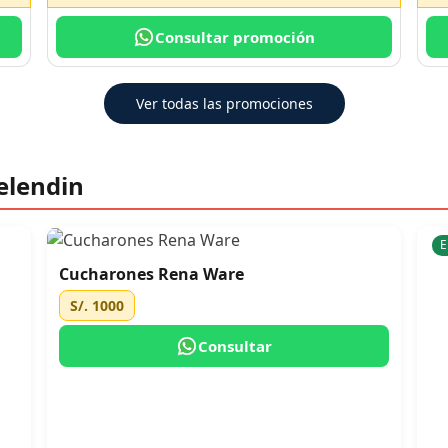
Consultar promoción
Ver todas las promociones
elendin
E
Cucharones Rena Ware
S/. 1000
Consultar