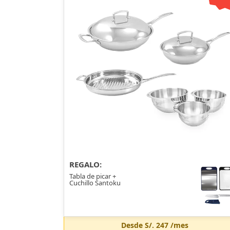
REGALO:
Tabla de picar +
Cuchillo Santoku
Desde
S/. 247
/mes