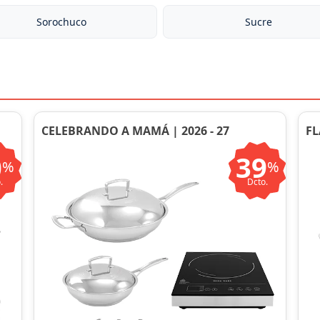
Sorochuco
Sucre
CELEBRANDO A MAMÁ | 2026 - 27
FL
0
39
%
%
.
Dcto.