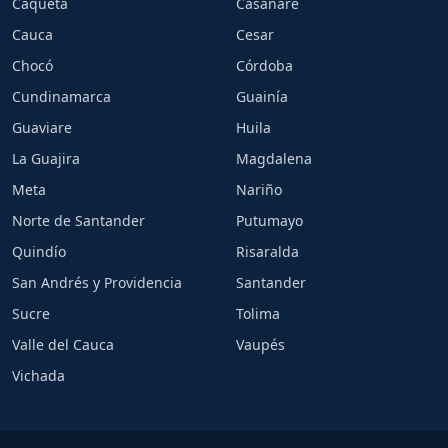
Caquetá
Casanare
Cauca
Cesar
Chocó
Córdoba
Cundinamarca
Guainía
Guaviare
Huila
La Guajira
Magdalena
Meta
Nariño
Norte de Santander
Putumayo
Quindío
Risaralda
San Andrés y Providencia
Santander
Sucre
Tolima
Valle del Cauca
Vaupés
Vichada