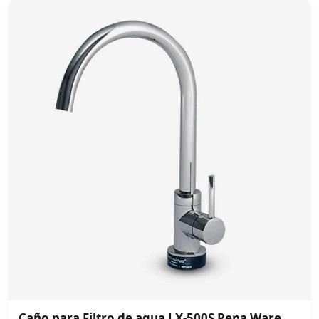
Caño para Filtro de agua LX-500S Rena Ware