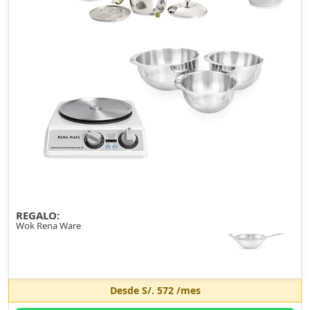
REGALO:
Wok Rena Ware
Desde
S/. 572
/mes