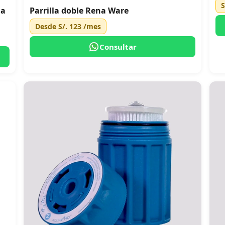
S
na
Parrilla doble Rena Ware
Desde
S/. 123
/mes
Consultar