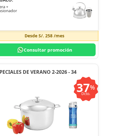
era +
usionador
Desde
S/. 258
/mes
Consultar promoción
PECIALES DE VERANO 2-2026 - 34
37
%
Dcto.