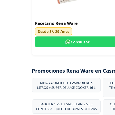
Recetario Rena Ware
Desde
S/. 29
/mes
Consultar
Promociones Rena Ware en Cas
KING COOKER 12 L + ASADOR DE 6
TET
LITROS + SUPER DELUXE COOKER 16 L
TE 
SAUCIER 1.75 L + SAUCEPAN 2.5 L +
OLL
CONTESSA + JUEGO DE BOWLS 3 PIEZAS
LIT