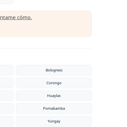
úntame cómo.
Bolognesi
Corongo
Huaylas
Pomabamba
Yungay