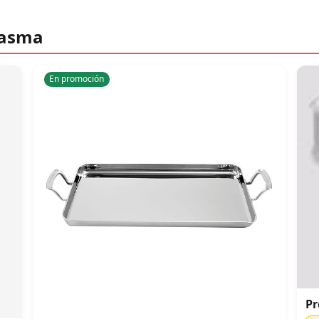
Casma
En promoción
Pr