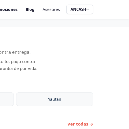
mociones
Blog
Asesores
ANCASH
ontra entrega.
tuito, pago contra
rantia de por vida.
Yautan
Ver todas →