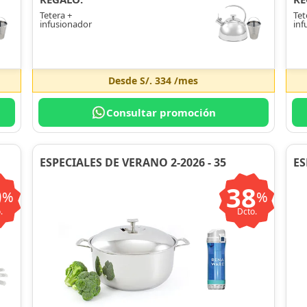
Tetera +
Tet
infusionador
inf
Desde
S/. 334
/mes
Consultar promoción
ESPECIALES DE VERANO 2-2026 - 35
ES
9
38
%
%
.
Dcto.