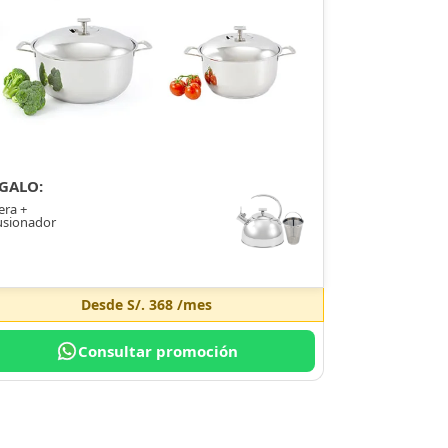
GALO:
era +
usionador
Desde
S/. 368
/mes
Consultar promoción