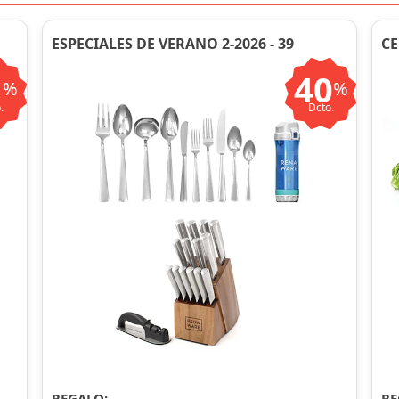
ESPECIALES DE VERANO 2-2026 - 39
CE
1
40
%
%
.
Dcto.
REGALO:
RE