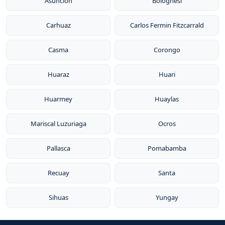
Asuncion
Bolognesi
Carhuaz
Carlos Fermin Fitzcarrald
Casma
Corongo
Huaraz
Huari
Huarmey
Huaylas
Mariscal Luzuriaga
Ocros
Pallasca
Pomabamba
Recuay
Santa
Sihuas
Yungay