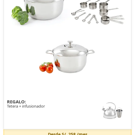
REGALO:
Tetera + infusionador
Desde
S/. 258
/mes