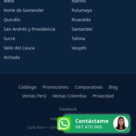
Meta
Nariño
Norte de Santander
Putumayo
Quindío
Risaralda
San Andrés y Providencia
Santander
Sucre
Tolima
Valle del Cauca
Vaupés
Vichada
Catálogo
Promociones
Comparativas
Blog
Ventas Perú
Ventas Colombia
Privacidad
Facebook
hola@carlarios.com
Contáctame
987 470 966
Carla Rios — Directora Oficial Rena Ware Perú