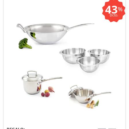
43
%
Dcto.