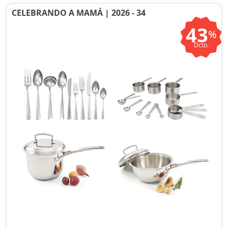
CELEBRANDO A MAMÁ | 2026 - 34
43
%
Dcto.