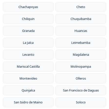
Chachapoyas
Cheto
Chiliquin
Chuquibamba
Granada
Huancas
La Jalca
Leimebamba
Levanto
Magdalena
Mariscal Castilla
Molinopampa
Montevideo
Olleros
Quinjalca
San Francisco de Daguas
San Isidro de Maino
Soloco