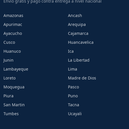
Envio gratis y pago contra entrega a nivel nacional
Amazonas
Ancash
Apurimac
Arequipa
Ayacucho
Cajamarca
Cusco
Huancavelica
Huanuco
Ica
Junin
La Libertad
Lambayeque
Lima
Loreto
Madre de Dios
Moquegua
Pasco
Piura
Puno
San Martin
Tacna
Tumbes
Ucayali