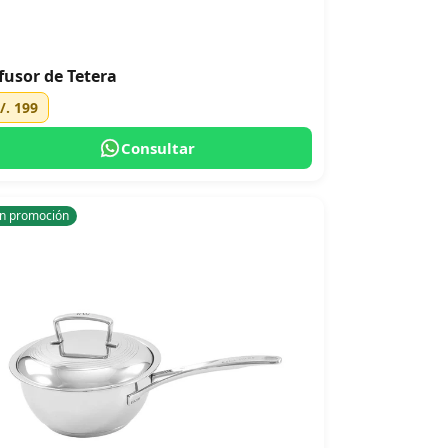
fusor de Tetera
/. 199
Consultar
n promoción