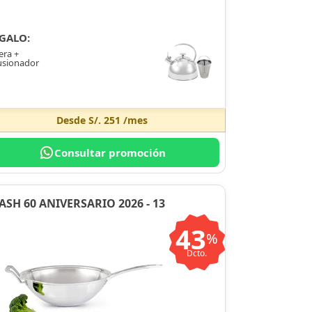
GALO:
era +
usionador
Desde
S/. 251
/mes
Consultar promoción
ASH 60 ANIVERSARIO 2026 - 13
43
%
Dcto.