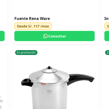
Fuente Rena Ware
In
Desde
S/. 117
/mes
S
Consultar
En promoción
E