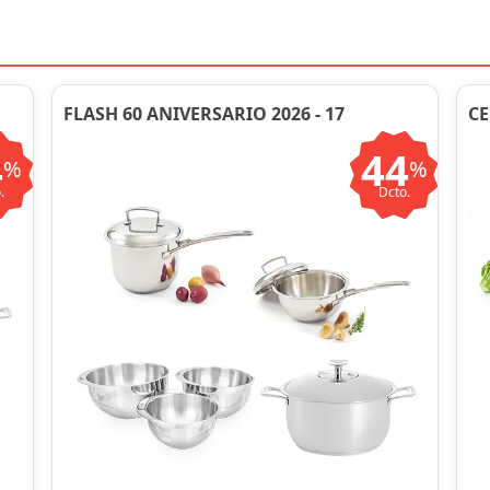
FLASH 60 ANIVERSARIO 2026 - 17
CE
4
44
%
%
.
Dcto.