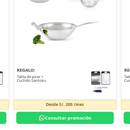
REGALO:
RE
Tabla de picar +
Tab
Cuchillo Santoku
Cuc
Desde
S/. 200
/mes
Consultar promoción