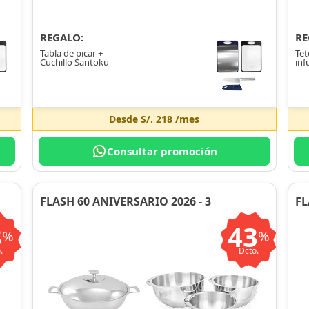
REGALO:
RE
Tabla de picar +
Tet
Cuchillo Santoku
inf
Desde
S/. 218
/mes
Consultar promoción
FLASH 60 ANIVERSARIO 2026 - 3
FL
3
43
%
%
.
Dcto.