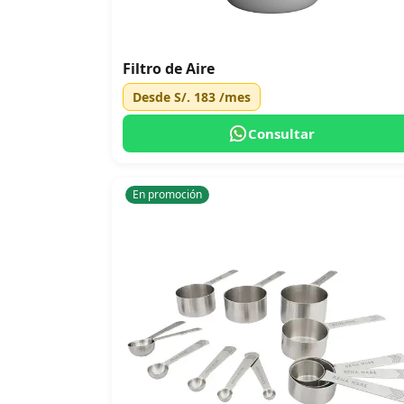
Filtro de Aire
Desde
S/. 183
/mes
Consultar
En promoción