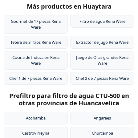
sustancias tóxicas, no altera el sabor de los alimentos y
alimentos.
Más productos en Huaytara
cartucho de aproximadamente 6 meses o 1,500 litros
es extremadamente duradero. Por eso tienen garantía
de agua, dependiendo de la calidad del agua en tu
de por vida.
zona. El sistema de filtración no requiere electricidad ni
Gourmet de 17 piezas Rena
Filtro de agua Rena Ware
Ware
instalación de plomería, y los cartuchos de repuesto
están disponibles para compra.
Tetera de 3 litros Rena Ware
Extractor de jugo Rena Ware
Cocina de Inducción Rena
Juego de Ollas grandes Rena
Ware
Ware
Chef 1 de 7 piezas Rena Ware
Chef 2 de 7 piezas Rena Ware
Prefiltro para filtro de agua CTU-500 en
otras provincias de Huancavelica
Acobamba
Angaraes
Castrovirreyna
Churcampa