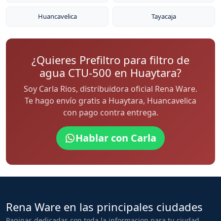
Huancavelica
Tayacaja
¿Quieres Prefiltro para filtro de
agua CTU-500 en Huaytara?
Soy Carla Rios, distribuidora oficial Rena Ware.
Te hago envío gratis a Huaytara, Huancavelica
con pago contra entrega.
Hablar con Carla
Rena Ware en las principales ciudades
Paginas dedicadas con toda la informacion para tu ciudad