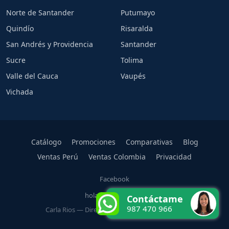
Norte de Santander
Putumayo
Quindío
Risaralda
San Andrés y Providencia
Santander
Sucre
Tolima
Valle del Cauca
Vaupés
Vichada
Catálogo
Promociones
Comparativas
Blog
Ventas Perú
Ventas Colombia
Privacidad
Facebook
hola@carlarios.com
Contáctame
987 470 966
Carla Rios — Directora Oficial Rena Ware Perú