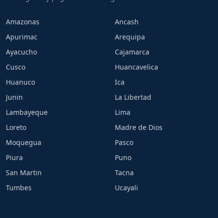
Amazonas
Ancash
Apurimac
Arequipa
Ayacucho
Cajamarca
Cusco
Huancavelica
Huanuco
Ica
Junin
La Libertad
Lambayeque
Lima
Loreto
Madre de Dios
Moquegua
Pasco
Piura
Puno
San Martin
Tacna
Tumbes
Ucayali