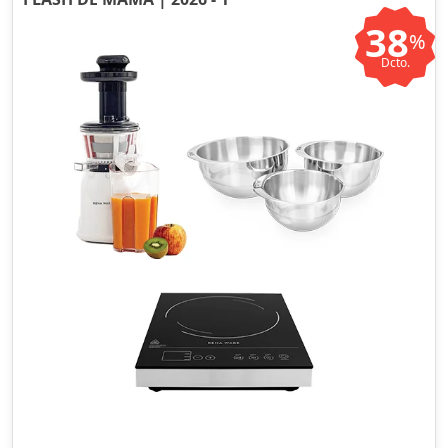
38
%
Dcto.