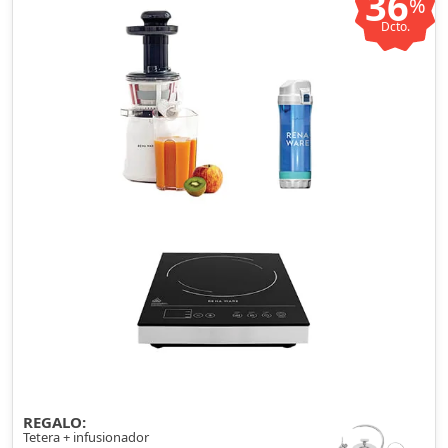
36
%
Dcto.
REGALO:
Tetera + infusionador