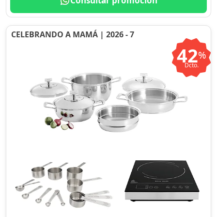
Consultar promoción
CELEBRANDO A MAMÁ | 2026 - 7
42
%
Dcto.