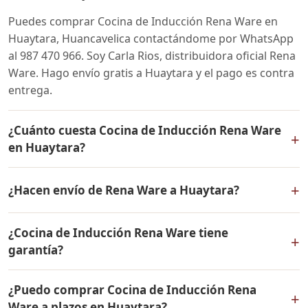
Puedes comprar Cocina de Inducción Rena Ware en
Huaytara, Huancavelica contactándome por WhatsApp
al 987 470 966. Soy Carla Rios, distribuidora oficial Rena
Ware. Hago envío gratis a Huaytara y el pago es contra
entrega.
¿Cuánto cuesta Cocina de Inducción Rena Ware
+
en Huaytara?
El precio de Cocina de Inducción Rena Ware es el
+
¿Hacen envío de Rena Ware a Huaytara?
mismo en todo el Perú. Contáctame por WhatsApp para
conocer el precio actual, promociones disponibles y
Sí, hacemos envío gratis de Cocina de Inducción Rena
facilidades de pago en cuotas desde el 10% de inicial.
¿Cocina de Inducción Rena Ware tiene
Ware a Huaytara, Huancavelica y a todo el Perú. El pago
+
garantía?
es contra entrega.
Sí, Cocina de Inducción Rena Ware tiene garantía de por
¿Puedo comprar Cocina de Inducción Rena
vida contra defectos de fabricación. Todos los
+
Ware a plazos en Huaytara?