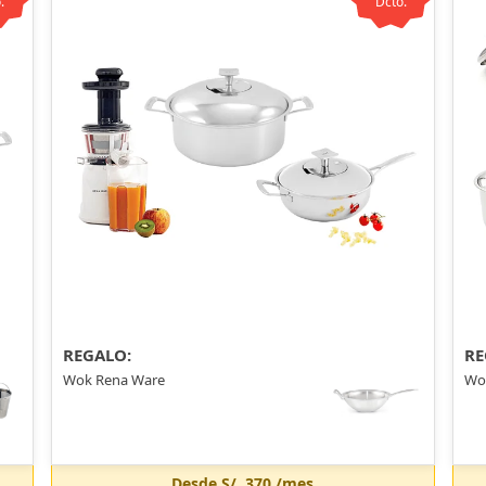
.
Dcto.
REGALO:
RE
Wok Rena Ware
Wo
Desde
S/. 370
/mes