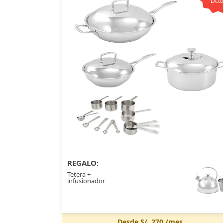
Dcto
REGALO:
Tetera +
infusionador
Desde
S/. 270
/mes