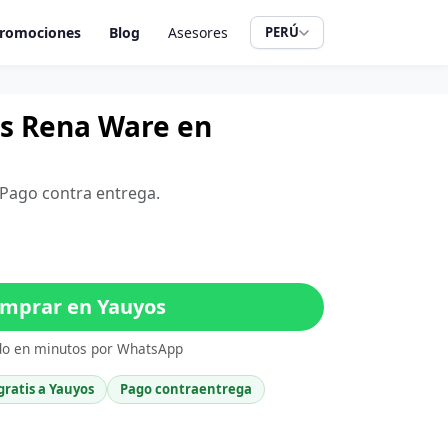
romociones
Blog
Asesores
PERÚ
ros Rena Ware en
. Pago contra entrega.
mprar en Yauyos
do en minutos por WhatsApp
gratis a Yauyos
Pago contraentrega