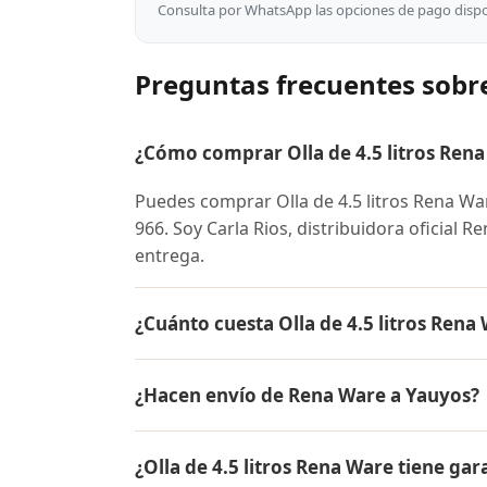
Consulta por WhatsApp las opciones de pago dispon
Preguntas frecuentes sobre
¿Cómo comprar Olla de 4.5 litros Ren
Puedes comprar Olla de 4.5 litros Rena W
966. Soy Carla Rios, distribuidora oficial 
entrega.
¿Cuánto cuesta Olla de 4.5 litros Rena
El precio de Olla de 4.5 litros Rena Ware
¿Hacen envío de Rena Ware a Yauyos?
conocer el precio actual, promociones dispo
Sí, hacemos envío gratis de Olla de 4.5 lit
¿Olla de 4.5 litros Rena Ware tiene gar
entrega.