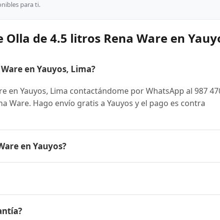
ibles para ti.
 Olla de 4.5 litros Rena Ware en Yauy
a Ware en Yauyos, Lima?
are en Yauyos, Lima contactándome por WhatsApp al 987 47
Rena Ware. Hago envío gratis a Yauyos y el pago es contra
 Ware en Yauyos?
 es el mismo en todo el Perú. Contáctame por WhatsApp para
nibles y facilidades de pago en cuotas desde el 10% de inic
ros Rena Ware a Yauyos, Lima y a todo el Perú. El pago es con
antía?