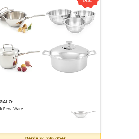
Dcto.
GALO:
k Rena Ware
Desde
S/. 246
/mes