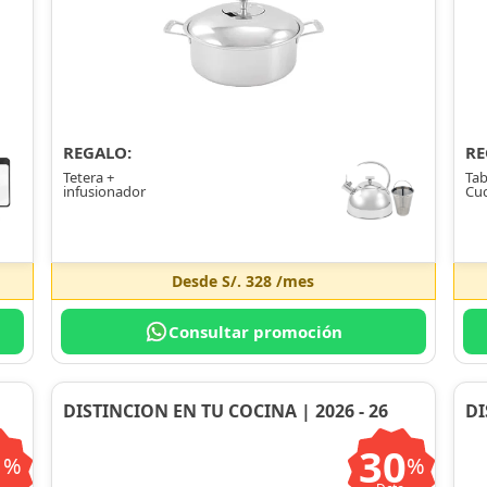
REGALO:
RE
Tetera +
Tab
infusionador
Cuc
Desde
S/. 328
/mes
Consultar promoción
DISTINCION EN TU COCINA | 2026 - 26
DI
1
30
%
%