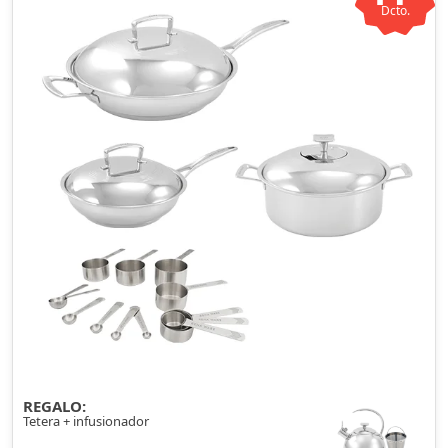
Dcto.
REGALO:
Tetera + infusionador