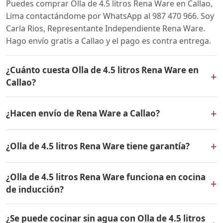
Puedes comprar Olla de 4.5 litros Rena Ware en Callao,
Lima contactándome por WhatsApp al 987 470 966. Soy
Carla Rios, Representante Independiente Rena Ware.
Hago envío gratis a Callao y el pago es contra entrega.
¿Cuánto cuesta Olla de 4.5 litros Rena Ware en
+
Callao?
El precio de Olla de 4.5 litros Rena Ware es el mismo en
+
¿Hacen envío de Rena Ware a Callao?
todo el Perú. Contáctame por WhatsApp para conocer
el precio actual, promociones disponibles y facilidades
Sí, hacemos envío gratis de Olla de 4.5 litros Rena Ware
de pago en cuotas desde el 10% de inicial.
+
¿Olla de 4.5 litros Rena Ware tiene garantía?
a Callao, Lima y a todo el Perú. El pago es contra
entrega.
Sí, Olla de 4.5 litros Rena Ware tiene garantía de por
¿Olla de 4.5 litros Rena Ware funciona en cocina
vida contra defectos de fabricación. Todos los
+
de inducción?
productos Rena Ware están fabricados en acero
inoxidable quirúrgico 18/10 de la más alta calidad.
Sí, Olla de 4.5 litros Rena Ware es compatible con todo
¿Se puede cocinar sin agua con Olla de 4.5 litros
tipo de cocinas: gas, eléctrica, inducción y horno. Su