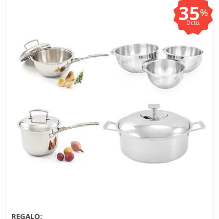
35
%
Dcto.
REGALO: