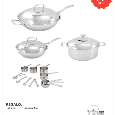
Dcto.
REGALO:
Tetera + infusionador