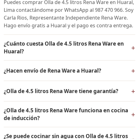
Puedes comprar Olla de 4.5 litros Rena Ware en Huaral,
Lima contactándome por WhatsApp al 987 470 966. Soy
Carla Rios, Representante Independiente Rena Ware.
Hago envío gratis a Huaral y el pago es contra entrega.
¿Cuánto cuesta Olla de 4.5 litros Rena Ware en
+
Huaral?
El precio de Olla de 4.5 litros Rena Ware es el mismo en
+
¿Hacen envío de Rena Ware a Huaral?
todo el Perú. Contáctame por WhatsApp para conocer
el precio actual, promociones disponibles y facilidades
Sí, hacemos envío gratis de Olla de 4.5 litros Rena Ware
de pago en cuotas desde el 10% de inicial.
+
¿Olla de 4.5 litros Rena Ware tiene garantía?
a Huaral, Lima y a todo el Perú. El pago es contra
entrega.
Sí, Olla de 4.5 litros Rena Ware tiene garantía de por
¿Olla de 4.5 litros Rena Ware funciona en cocina
vida contra defectos de fabricación. Todos los
+
de inducción?
productos Rena Ware están fabricados en acero
inoxidable quirúrgico 18/10 de la más alta calidad.
Sí, Olla de 4.5 litros Rena Ware es compatible con todo
¿Se puede cocinar sin agua con Olla de 4.5 litros
tipo de cocinas: gas, eléctrica, inducción y horno. Su