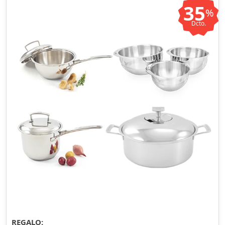
35
%
Dcto.
REGALO: