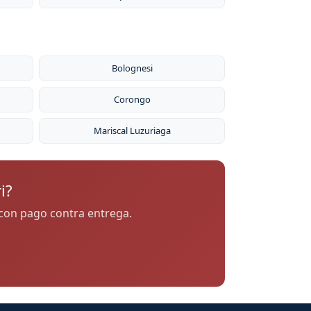
Bolognesi
Corongo
Mariscal Luzuriaga
i?
h con pago contra entrega.