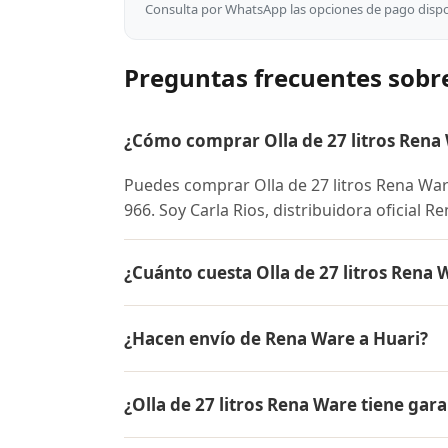
Consulta por WhatsApp las opciones de pago dispon
Preguntas frecuentes sobre
¿Cómo comprar Olla de 27 litros Rena
Puedes comprar Olla de 27 litros Rena Wa
966. Soy Carla Rios, distribuidora oficial 
¿Cuánto cuesta Olla de 27 litros Rena 
El precio de Olla de 27 litros Rena Ware 
¿Hacen envío de Rena Ware a Huari?
conocer el precio actual, promociones dispo
Sí, hacemos envío gratis de Olla de 27 litr
¿Olla de 27 litros Rena Ware tiene gara
entrega.