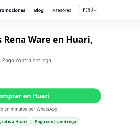
romociones
Blog
Asesores
PERÚ
os Rena Ware en Huari,
h. Pago contra entrega.
mprar en Huari
do en minutos por WhatsApp
gratis a Huari
Pago contraentrega