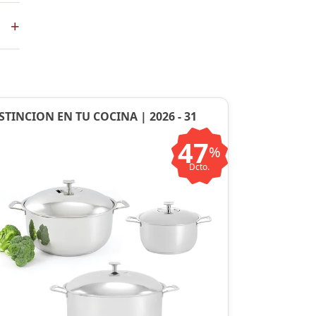
+
en
STINCION EN TU COCINA | 2026 - 31
47
%
Dcto.