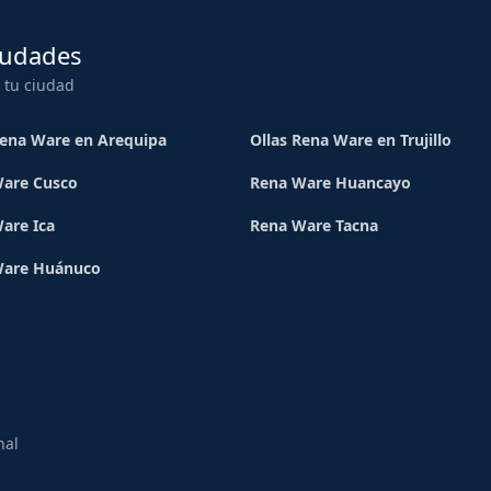
iudades
 tu ciudad
Rena Ware en Arequipa
Ollas Rena Ware en Trujillo
are Cusco
Rena Ware Huancayo
are Ica
Rena Ware Tacna
Ware Huánuco
nal