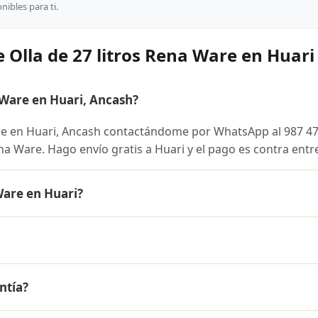
ibles para ti.
 Olla de 27 litros Rena Ware en Huari
 Ware en Huari, Ancash?
re en Huari, Ancash contactándome por WhatsApp al 987 4
Rena Ware. Hago envío gratis a Huari y el pago es contra entr
Ware en Huari?
es el mismo en todo el Perú. Contáctame por WhatsApp para
nibles y facilidades de pago en cuotas desde el 10% de inic
os Rena Ware a Huari, Ancash y a todo el Perú. El pago es co
ntía?