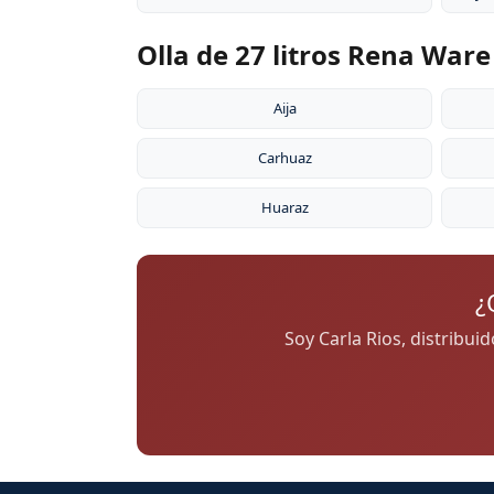
Olla de 27 litros Rena War
Aija
Carhuaz
Huaraz
¿
Soy Carla Rios, distribui