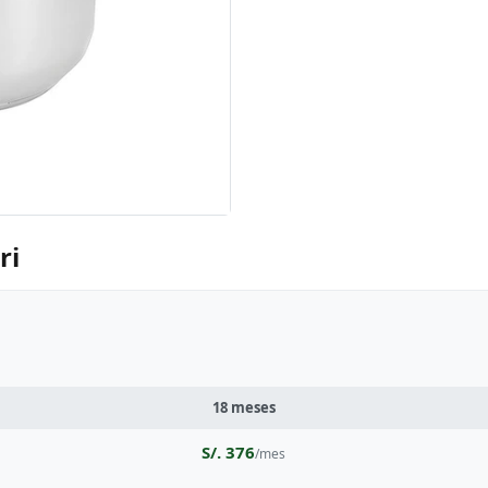
ri
18 meses
S/. 376
/mes