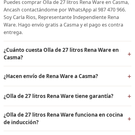
Puedes comprar Olla de 27 litros Rena Ware en Casma,
Ancash contactándome por WhatsApp al 987 470 966.
Soy Carla Rios, Representante Independiente Rena
Ware. Hago envío gratis a Casma y el pago es contra
entrega.
¿Cuánto cuesta Olla de 27 litros Rena Ware en
+
Casma?
El precio de Olla de 27 litros Rena Ware es el mismo en
+
¿Hacen envío de Rena Ware a Casma?
todo el Perú. Contáctame por WhatsApp para conocer
el precio actual, promociones disponibles y facilidades
Sí, hacemos envío gratis de Olla de 27 litros Rena Ware
de pago en cuotas desde el 10% de inicial.
+
¿Olla de 27 litros Rena Ware tiene garantía?
a Casma, Ancash y a todo el Perú. El pago es contra
entrega.
Sí, Olla de 27 litros Rena Ware tiene garantía de por vida
¿Olla de 27 litros Rena Ware funciona en cocina
contra defectos de fabricación. Todos los productos
+
de inducción?
Rena Ware están fabricados en acero inoxidable
quirúrgico 18/10 de la más alta calidad.
Sí, Olla de 27 litros Rena Ware es compatible con todo