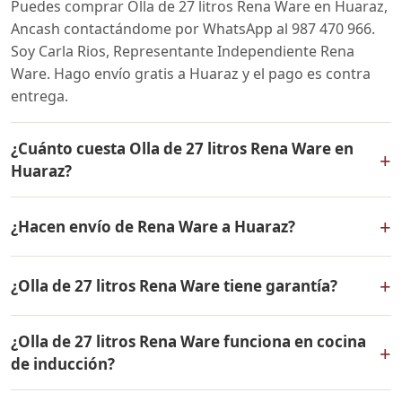
Puedes comprar Olla de 27 litros Rena Ware en Huaraz,
Ancash contactándome por WhatsApp al 987 470 966.
Soy Carla Rios, Representante Independiente Rena
Ware. Hago envío gratis a Huaraz y el pago es contra
entrega.
¿Cuánto cuesta Olla de 27 litros Rena Ware en
+
Huaraz?
El precio de Olla de 27 litros Rena Ware es el mismo en
+
¿Hacen envío de Rena Ware a Huaraz?
todo el Perú. Contáctame por WhatsApp para conocer
el precio actual, promociones disponibles y facilidades
Sí, hacemos envío gratis de Olla de 27 litros Rena Ware
de pago en cuotas desde el 10% de inicial.
+
¿Olla de 27 litros Rena Ware tiene garantía?
a Huaraz, Ancash y a todo el Perú. El pago es contra
entrega.
Sí, Olla de 27 litros Rena Ware tiene garantía de por vida
¿Olla de 27 litros Rena Ware funciona en cocina
contra defectos de fabricación. Todos los productos
+
de inducción?
Rena Ware están fabricados en acero inoxidable
quirúrgico 18/10 de la más alta calidad.
Sí, Olla de 27 litros Rena Ware es compatible con todo