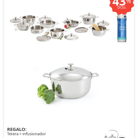
43
%
Dcto.
REGALO:
Tetera + infusionador