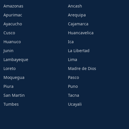
Amazonas
Ancash
Apurimac
Arequipa
Ayacucho
Cajamarca
Cusco
Huancavelica
Huanuco
Ica
Junin
La Libertad
Lambayeque
Lima
Loreto
Madre de Dios
Moquegua
Pasco
Piura
Puno
San Martin
Tacna
Tumbes
Ucayali