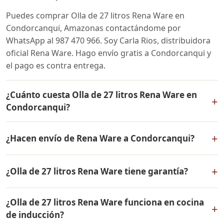
Puedes comprar Olla de 27 litros Rena Ware en
Condorcanqui, Amazonas contactándome por
WhatsApp al 987 470 966. Soy Carla Rios, distribuidora
oficial Rena Ware. Hago envío gratis a Condorcanqui y
el pago es contra entrega.
¿Cuánto cuesta Olla de 27 litros Rena Ware en
+
Condorcanqui?
El precio de Olla de 27 litros Rena Ware es el mismo en
+
¿Hacen envío de Rena Ware a Condorcanqui?
todo el Perú. Contáctame por WhatsApp para conocer
el precio actual, promociones disponibles y facilidades
Sí, hacemos envío gratis de Olla de 27 litros Rena Ware
de pago en cuotas desde el 10% de inicial.
+
¿Olla de 27 litros Rena Ware tiene garantía?
a Condorcanqui, Amazonas y a todo el Perú. El pago es
contra entrega.
Sí, Olla de 27 litros Rena Ware tiene garantía de por vida
¿Olla de 27 litros Rena Ware funciona en cocina
contra defectos de fabricación. Todos los productos
+
de inducción?
Rena Ware están fabricados en acero inoxidable