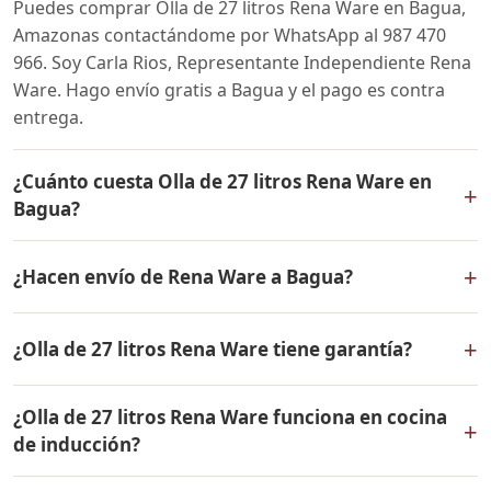
Puedes comprar Olla de 27 litros Rena Ware en Bagua,
Amazonas contactándome por WhatsApp al 987 470
966. Soy Carla Rios, Representante Independiente Rena
Ware. Hago envío gratis a Bagua y el pago es contra
entrega.
¿Cuánto cuesta Olla de 27 litros Rena Ware en
+
Bagua?
El precio de Olla de 27 litros Rena Ware es el mismo en
+
¿Hacen envío de Rena Ware a Bagua?
todo el Perú. Contáctame por WhatsApp para conocer
el precio actual, promociones disponibles y facilidades
Sí, hacemos envío gratis de Olla de 27 litros Rena Ware
de pago en cuotas desde el 10% de inicial.
+
¿Olla de 27 litros Rena Ware tiene garantía?
a Bagua, Amazonas y a todo el Perú. El pago es contra
entrega.
Sí, Olla de 27 litros Rena Ware tiene garantía de por vida
¿Olla de 27 litros Rena Ware funciona en cocina
contra defectos de fabricación. Todos los productos
+
de inducción?
Rena Ware están fabricados en acero inoxidable
quirúrgico 18/10 de la más alta calidad.
Sí, Olla de 27 litros Rena Ware es compatible con todo