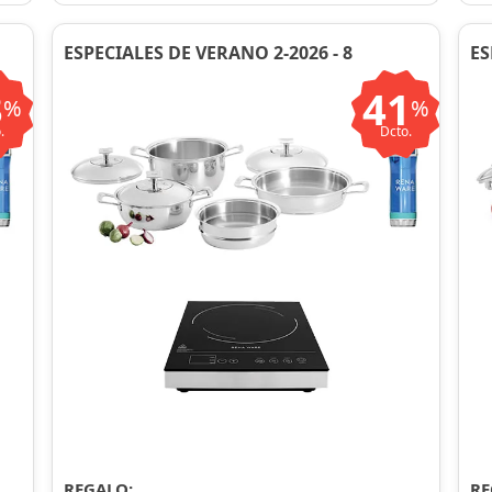
ESPECIALES DE VERANO 2-2026 - 8
ES
3
41
%
%
.
Dcto.
REGALO:
RE