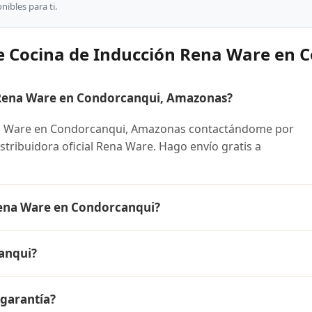
ibles para ti.
e Cocina de Inducción Rena Ware en 
Rena Ware en Condorcanqui, Amazonas?
a Ware en Condorcanqui, Amazonas contactándome por
stribuidora oficial Rena Ware. Hago envío gratis a
Rena Ware en Condorcanqui?
re es el mismo en todo el Perú. Contáctame por WhatsApp 
anqui?
nibles y facilidades de pago en cuotas desde el 10% de inic
ucción Rena Ware a Condorcanqui, Amazonas y a todo el Per
 garantía?