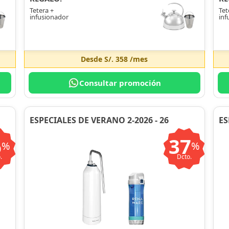
Tetera +
Tet
infusionador
inf
Desde
S/. 358
/mes
Consultar promoción
ESPECIALES DE VERANO 2-2026 - 26
ES
6
37
%
%
.
Dcto.