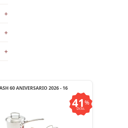
s
+
ales
+
co
+
ste
ntos
ASH 60 ANIVERSARIO 2026 - 16
41
%
Dcto.