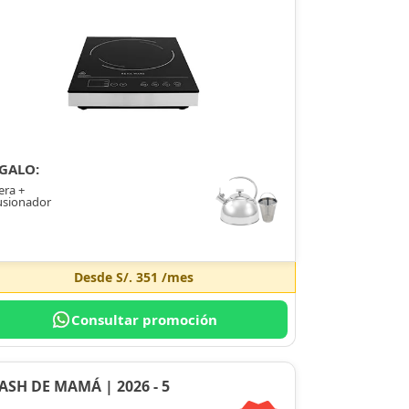
GALO:
era +
usionador
Desde
S/. 351
/mes
Consultar promoción
ASH DE MAMÁ | 2026 - 5