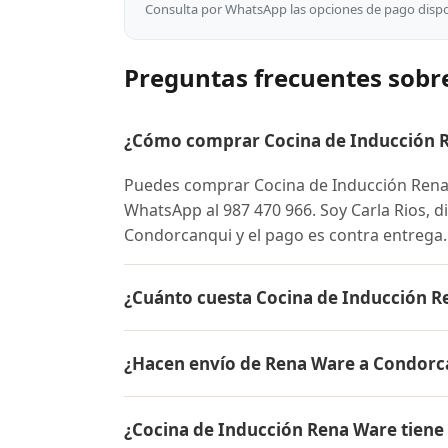
Consulta por WhatsApp las opciones de pago dispon
Preguntas frecuentes sobr
¿Cómo comprar Cocina de Inducción 
Puedes comprar Cocina de Inducción Ren
WhatsApp al 987 470 966. Soy Carla Rios, di
Condorcanqui y el pago es contra entrega.
¿Cuánto cuesta Cocina de Inducción 
El precio de Cocina de Inducción Rena Wa
¿Hacen envío de Rena Ware a Condorc
conocer el precio actual, promociones dispo
Sí, hacemos envío gratis de Cocina de Ind
¿Cocina de Inducción Rena Ware tiene
El pago es contra entrega.