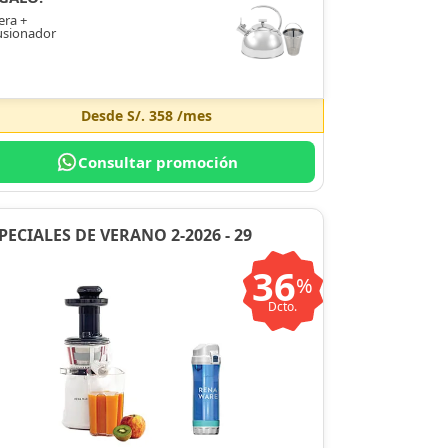
era +
usionador
Desde
S/. 358
/mes
Consultar promoción
PECIALES DE VERANO 2-2026 - 29
36
%
Dcto.