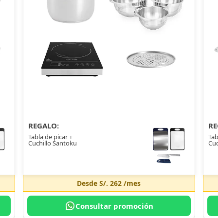
REGALO:
RE
Tabla de picar +
Tab
Cuchillo Santoku
Cuc
Desde
S/. 262
/mes
Consultar promoción