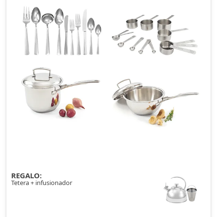
REGALO:
Tetera + infusionador