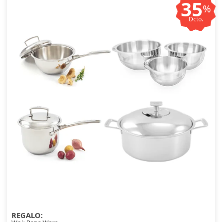
35
%
Dcto.
REGALO: