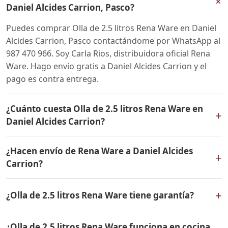
+
Daniel Alcides Carrion, Pasco?
Puedes comprar Olla de 2.5 litros Rena Ware en Daniel
Alcides Carrion, Pasco contactándome por WhatsApp al
987 470 966. Soy Carla Rios, distribuidora oficial Rena
Ware. Hago envío gratis a Daniel Alcides Carrion y el
pago es contra entrega.
¿Cuánto cuesta Olla de 2.5 litros Rena Ware en
+
Daniel Alcides Carrion?
El precio de Olla de 2.5 litros Rena Ware es el mismo en
¿Hacen envío de Rena Ware a Daniel Alcides
todo el Perú. Contáctame por WhatsApp para conocer
+
Carrion?
el precio actual, promociones disponibles y facilidades
de pago en cuotas desde el 10% de inicial.
Sí, hacemos envío gratis de Olla de 2.5 litros Rena Ware
+
¿Olla de 2.5 litros Rena Ware tiene garantía?
a Daniel Alcides Carrion, Pasco y a todo el Perú. El pago
es contra entrega.
Sí, Olla de 2.5 litros Rena Ware tiene garantía de por
¿Olla de 2.5 litros Rena Ware funciona en cocina