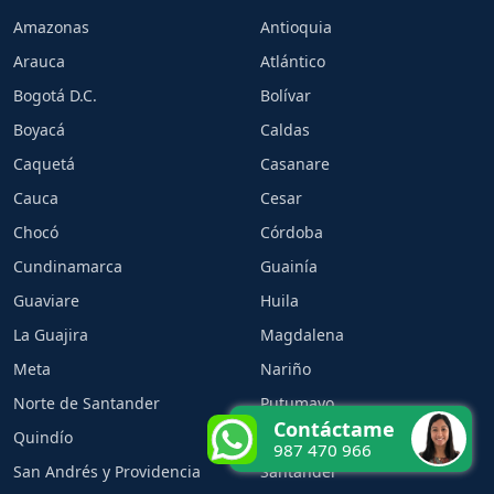
Amazonas
Antioquia
Arauca
Atlántico
Bogotá D.C.
Bolívar
Boyacá
Caldas
Caquetá
Casanare
Cauca
Cesar
Chocó
Córdoba
Cundinamarca
Guainía
Guaviare
Huila
La Guajira
Magdalena
Meta
Nariño
Norte de Santander
Putumayo
Contáctame
Quindío
Risaralda
987 470 966
San Andrés y Providencia
Santander