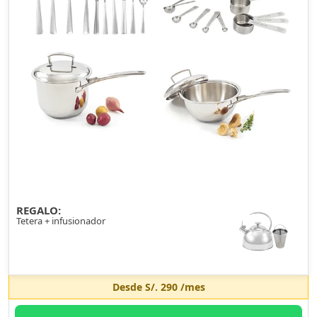
REGALO:
Tetera + infusionador
Desde
S/. 290
/mes