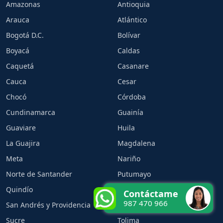
Amazonas
Antioquia
Arauca
Atlántico
Bogotá D.C.
Bolívar
Boyacá
Caldas
Caquetá
Casanare
Cauca
Cesar
Chocó
Córdoba
Cundinamarca
Guainía
Guaviare
Huila
La Guajira
Magdalena
Meta
Nariño
Norte de Santander
Putumayo
Quindío
Risaralda
Contáctame
987 470 966
San Andrés y Providencia
Santander
Sucre
Tolima