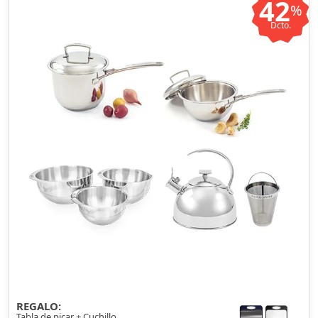
42
%
Dcto.
REGALO:
Tabla de picar + Cuchillo