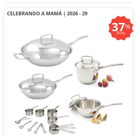
CELEBRANDO A MAMÁ | 2026 - 29
37
%
Dcto.