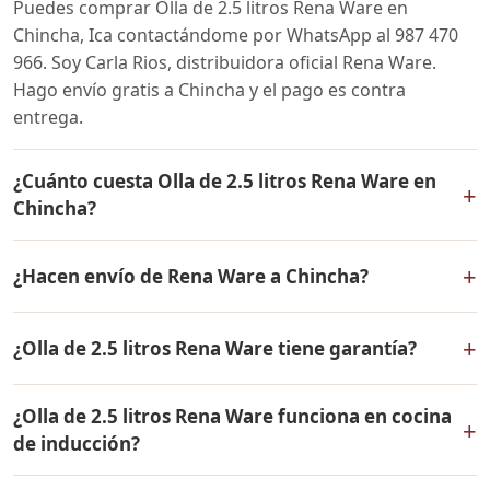
Puedes comprar Olla de 2.5 litros Rena Ware en
Chincha, Ica contactándome por WhatsApp al 987 470
966. Soy Carla Rios, distribuidora oficial Rena Ware.
Hago envío gratis a Chincha y el pago es contra
entrega.
¿Cuánto cuesta Olla de 2.5 litros Rena Ware en
+
Chincha?
El precio de Olla de 2.5 litros Rena Ware es el mismo en
+
¿Hacen envío de Rena Ware a Chincha?
todo el Perú. Contáctame por WhatsApp para conocer
el precio actual, promociones disponibles y facilidades
Sí, hacemos envío gratis de Olla de 2.5 litros Rena Ware
de pago en cuotas desde el 10% de inicial.
+
¿Olla de 2.5 litros Rena Ware tiene garantía?
a Chincha, Ica y a todo el Perú. El pago es contra
entrega.
Sí, Olla de 2.5 litros Rena Ware tiene garantía de por
¿Olla de 2.5 litros Rena Ware funciona en cocina
vida contra defectos de fabricación. Todos los
+
de inducción?
productos Rena Ware están fabricados en acero
inoxidable quirúrgico 18/10 de la más alta calidad.
Sí, Olla de 2.5 litros Rena Ware es compatible con todo