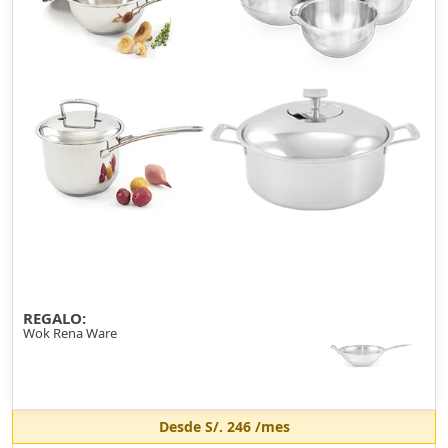
REGALO:
Wok Rena Ware
Desde
S/. 246
/mes