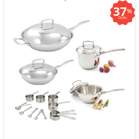
37
%
Dcto.