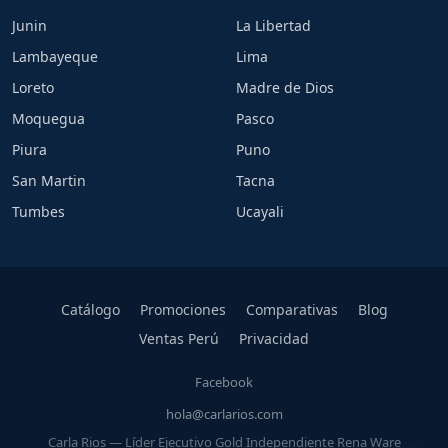
Junin
La Libertad
Lambayeque
Lima
Loreto
Madre de Dios
Moquegua
Pasco
Piura
Puno
San Martin
Tacna
Tumbes
Ucayali
Catálogo
Promociones
Comparativas
Blog
Ventas Perú
Privacidad
Facebook
hola@carlarios.com
Carla Rios — Líder Ejecutivo Gold Independiente Rena Ware