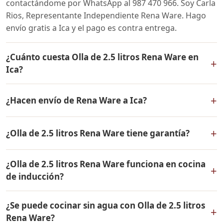
contactándome por WhatsApp al 987 470 966. Soy Carla
Rios, Representante Independiente Rena Ware. Hago
envío gratis a Ica y el pago es contra entrega.
¿Cuánto cuesta Olla de 2.5 litros Rena Ware en
+
Ica?
El precio de Olla de 2.5 litros Rena Ware es el mismo en
+
¿Hacen envío de Rena Ware a Ica?
todo el Perú. Contáctame por WhatsApp para conocer
el precio actual, promociones disponibles y facilidades
Sí, hacemos envío gratis de Olla de 2.5 litros Rena Ware
de pago en cuotas desde el 10% de inicial.
+
¿Olla de 2.5 litros Rena Ware tiene garantía?
a Ica, Ica y a todo el Perú. El pago es contra entrega.
Sí, Olla de 2.5 litros Rena Ware tiene garantía de por
¿Olla de 2.5 litros Rena Ware funciona en cocina
vida contra defectos de fabricación. Todos los
+
de inducción?
productos Rena Ware están fabricados en acero
inoxidable quirúrgico 18/10 de la más alta calidad.
Sí, Olla de 2.5 litros Rena Ware es compatible con todo
¿Se puede cocinar sin agua con Olla de 2.5 litros
tipo de cocinas: gas, eléctrica, inducción y horno. Su
+
Rena Ware?
base de acero inoxidable funciona perfectamente en