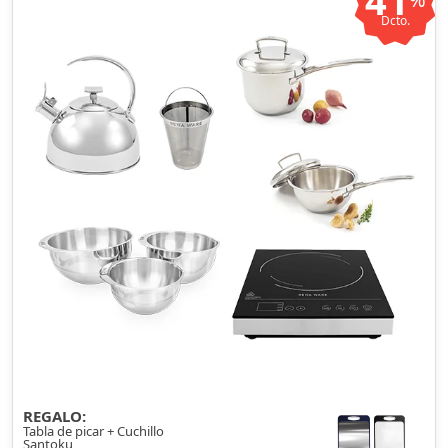
41
Dcto.
REGALO:
Tabla de picar + Cuchillo
Santoku