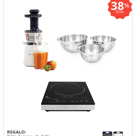
38
%
Dcto.
REGALO: