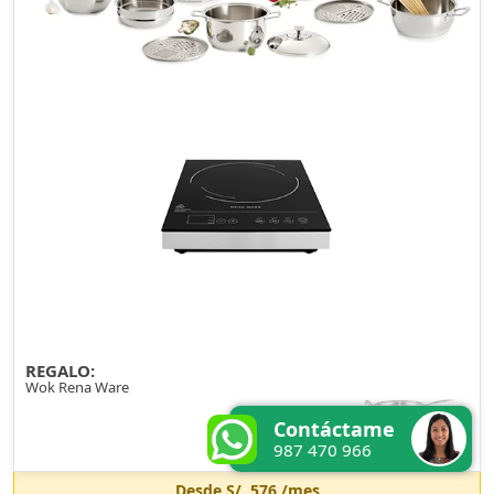
REGALO:
Wok Rena Ware
Contáctame
987 470 966
Desde
S/. 576
/mes