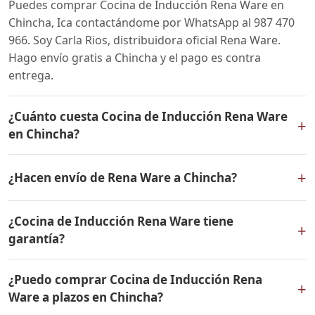
Puedes comprar Cocina de Inducción Rena Ware en
Chincha, Ica contactándome por WhatsApp al 987 470
966. Soy Carla Rios, distribuidora oficial Rena Ware.
Hago envío gratis a Chincha y el pago es contra
entrega.
¿Cuánto cuesta Cocina de Inducción Rena Ware
+
en Chincha?
El precio de Cocina de Inducción Rena Ware es el
+
¿Hacen envío de Rena Ware a Chincha?
mismo en todo el Perú. Contáctame por WhatsApp para
conocer el precio actual, promociones disponibles y
Sí, hacemos envío gratis de Cocina de Inducción Rena
facilidades de pago en cuotas desde el 10% de inicial.
¿Cocina de Inducción Rena Ware tiene
Ware a Chincha, Ica y a todo el Perú. El pago es contra
+
garantía?
entrega.
Sí, Cocina de Inducción Rena Ware tiene garantía de por
¿Puedo comprar Cocina de Inducción Rena
vida contra defectos de fabricación. Todos los
+
Ware a plazos en Chincha?
productos Rena Ware están fabricados en acero